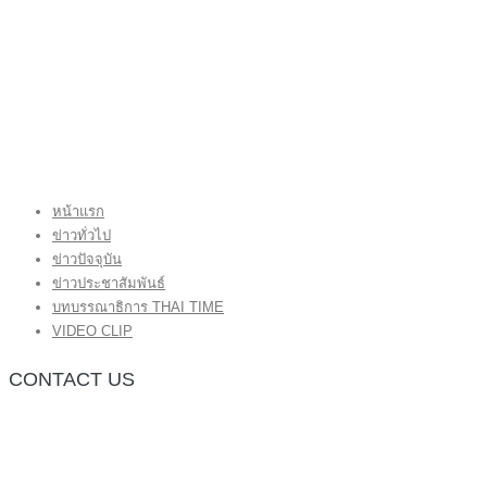
หน้าแรก
ข่าวทั่วไป
ข่าวปัจจุบัน
ข่าวประชาสัมพันธ์
บทบรรณาธิการ THAI TIME
VIDEO CLIP
CONTACT US
กองบรรณาธิการ โทร.062-383-8981
(thaitime3211@hotmail.com)
ติดต่อลงโฆษณาเว็บไซต์ โทร.062-383-8981