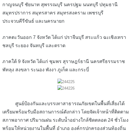
กาญจนบุรี ชัยนาท สุพรรณบุรี นครปฐม นนทบุรี ปทุมธานี
สมุทรปราการ สมุทรสาคร สมุทรสงคราม เพชรบุรี
ประจวบคีรีขันธ์ และนครนายก
ภาคตะวันออก 7 จังหวัด ได้แก่ ปราจีนบุรี สระแก้ว ฉะเชิงเทรา
ชลบุรี ระยอง จันทบุรี และตราด
ภาคใต้ 9 จังหวัด ได้แก่ ชุมพร สุราษฎร์ธานี นครศรีธรรมราช
พัทลุง สงขลา ระนอง พังงา ภูเก็ต และกระบี่
ศูนย์ป้องกันและบรรเทาสาธารณภัยเขตในพื้นที่เสี่ยงได้
เตรียมพร้อมรับมือสถานการณ์ดังกล่าว โดยจัดเจ้าหน้าที่ติดตาม
สภาพอากาศ ปริมาณฝน ระดับน้ำอย่างใกล้ชิดตลอด 24 ชั่วโมง
พร้อมให้หน่วยงานในพื้นที่ อำเภอ องค์กรปกครองส่วนท้องถิ่น