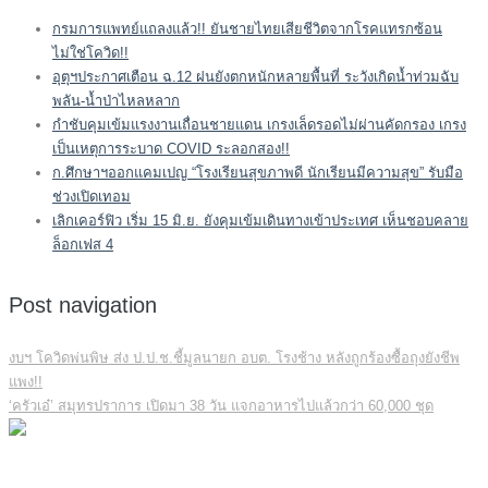
กรมการแพทย์แถลงแล้ว!! ยันชายไทยเสียชีวิตจากโรคแทรกซ้อน
ไม่ใช่โควิด!!
อุตุฯประกาศเตือน ฉ.12 ฝนยังตกหนักหลายพื้นที่ ระวังเกิดน้ำท่วมฉับ
พลัน-น้ำป่าไหลหลาก
กำชับคุมเข้มแรงงานเถื่อนชายแดน เกรงเล็ดรอดไม่ผ่านคัดกรอง เกรง
เป็นเหตุการระบาด COVID ระลอกสอง!!
ก.ศึกษาฯออกแคมเปญ “โรงเรียนสุขภาพดี นักเรียนมีความสุข” รับมือ
ช่วงเปิดเทอม
เลิกเคอร์ฟิว เริ่ม 15 มิ.ย. ยังคุมเข้มเดินทางเข้าประเทศ เห็นชอบคลาย
ล็อกเฟส 4
Post navigation
งบฯ โควิดพ่นพิษ ส่ง ป.ป.ช.ชี้มูลนายก อบต. โรงช้าง หลังถูกร้องซื้อถุงยังชีพ
แพง!!
‘ครัวเอ๋’ สมุทรปราการ เปิดมา 38 วัน แจกอาหารไปแล้วกว่า 60,000 ชุด