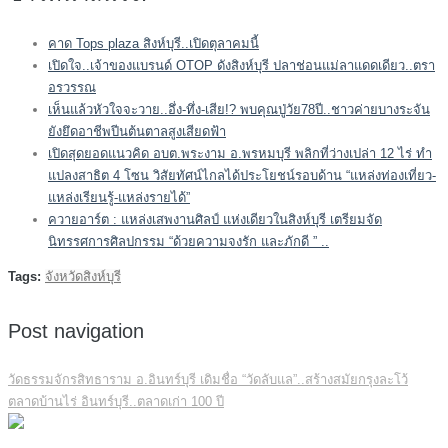
คาด Tops plaza สิงห์บุรี..เปิดตุลาคมนี้
เปิดใจ..เจ้าของแบรนด์ OTOP ดังสิงห์บุรี ปลาช่อนแม่ลาแดดเดียว..ตรา
อรวรรณ
เห็นแล้วหัวใจจะวาย..อึ่ง-ทึ่ง-เสีย!? พบคุณปู่วัย78ปี..ชาวค่ายบางระจัน
ยังยึดอาชีพปีนต้นตาลสูงเสียดฟ้า
เปิดสุดยอดแนวคิด อบต.พระงาม อ.พรหมบุรี พลิกที่ว่างเปล่า 12 ไร่ ทำ
แปลงสาธิต 4 โซน วิสัยทัศน์ไกลได้ประโยชน์รอบด้าน “แหล่งท่องเที่ยว-
แหล่งเรียนรู้-แหล่งรายได้”
ควายอาร์ต : แหล่งเสพงานศิลป์ แห่งเดียวในสิงห์บุรี เตรียมจัด
นิทรรศการศิลปกรรม “ด้วยความจงรัก และภักดี ” ..
Tags:
จังหวัดสิงห์บุรี
Post navigation
วัดธรรมจักรสิทธาราม อ.อินทร์บุรี เดิมชื่อ “วัดลับแล”..สร้างสมัยกรุงละโว้
ตลาดบ้านไร่ อินทร์บุรี..ตลาดเก่า 100 ปี