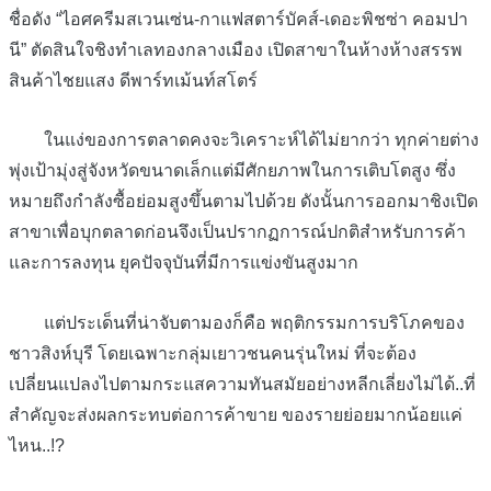
ชื่อดัง “ไอศครีมสเวนเซ่น-กาแฟสตาร์บัคส์-เดอะพิชซ่า คอมปา
นี” ตัดสินใจชิงทำเลทองกลางเมือง เปิดสาขาในห้างห้างสรรพ
สินค้าไชยแสง ดีพาร์ทเม้นท์สโตร์
ในแง่ของการตลาดคงจะวิเคราะห์ได้ไม่ยากว่า ทุกค่ายต่าง
พุ่งเป้ามุ่งสู่จังหวัดขนาดเล็กแต่มีศักยภาพในการเติบโตสูง ซึ่ง
หมายถึงกำลังซื้อย่อมสูงขึ้นตามไปด้วย ดังนั้นการออกมาชิงเปิด
สาขาเพื่อบุกตลาดก่อนจึงเป็นปรากฏการณ์ปกติสำหรับการค้า
และการลงทุน ยุคปัจจุบันที่มีการแข่งขันสูงมาก
แต่ประเด็นที่น่าจับตามองก็คือ พฤติกรรมการบริโภคของ
ชาวสิงห์บุรี โดยเฉพาะกลุ่มเยาวชนคนรุ่นใหม่ ที่จะต้อง
เปลี่ยนแปลงไปตามกระแสความทันสมัยอย่างหลีกเลี่ยงไม่ได้..ที่
สำคัญจะส่งผลกระทบต่อการค้าขาย ของรายย่อยมากน้อยแค่
ไหน..!?