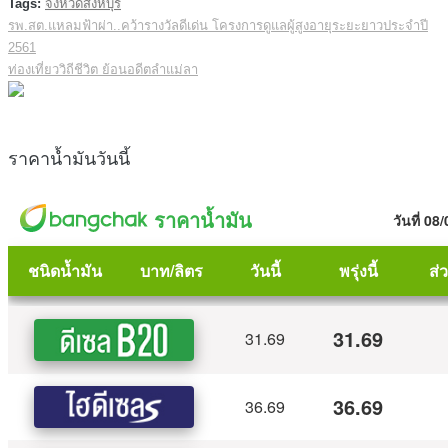
Tags:
จังหวัดสิงห์บุรี
รพ.สต.แหลมฟ้าผ่า..คว้ารางวัลดีเด่น โครงการดูแลผู้สูงอายุระยะยาวประจำปี
Post
2561
navigation
ท่องเที่ยววิถีชีวิต ย้อนอดีตลำแม่ลา
ราคาน้ำมันวันนี้