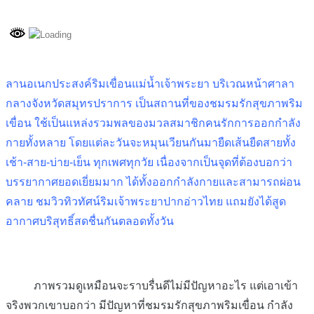
ลานอเนกประสงค์ริมเขื่อนแม่น้ำเจ้าพระยา บริเวณหน้าศาลา
กลางจังหวัดสมุทรปราการ เป็นสถานที่ของชมรมรักสุขภาพริม
เขื่อน ใช้เป็นแหล่งรวมพลของมวลสมาชิกคนรักการออกกำลัง
กายทั้งหลาย โดยแต่ละวันจะหมุนเวียนกันมายืดเส้นยืดสายทั้ง
เช้า-สาย-บ่าย-เย็น ทุกเพศทุกวัย เนื่องจากเป็นจุดที่ต้องบอกว่า
บรรยากาศยอดเยี่ยมมาก ได้ทั้งออกกำลังกายและสามารถผ่อน
คลาย ชมวิวทิวทัศน์ริมเจ้าพระยาปากอ่าวไทย แถมยังได้สูด
อากาศบริสุทธิ์สดชื่นกันตลอดทั้งวัน
ภาพรวมดูเหมือนจะราบรื่นดีไม่มีปัญหาอะไร แต่เอาเข้า
จริงพวกเขาบอกว่า มีปัญหาที่ชมรมรักสุขภาพริมเขื่อน กำลัง