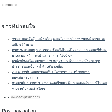
comments
ข่าวที่น่าสนใจ:
ชาวบางปลาฮึดสู้!! เปลี่ยนวิกฤตเป็นโอกาส ทำอาหารท้องถิ่นขาย..ส่ง
เดลิเวอรี่ถึงบ้าน
ภาคประชาชนสมุทรปราการเข้มแข็งไม่แพ้ใคร นายกเทศมนตรีตำบล
บางเสาธง ควักกระเป๋าแจกอาหาร 7,500 ชุด
พาณิชย์จังหวัดสมุทรปราการ ตั้งจุดขายหน้ากากอนามัยราคาถูก
ประชาชนแห่ซื้อแค่ชั่วโมงเดียวเกลี้ยง!!
2 บ.ต่างชาติ..เสนอตัวก่อสร้าง โครงการ “กระเช้าลอยฟ้า”
อบจ.สมุทรปราการ
ตามหาที่มา “ดอกบัว” งานประเพณีรับบัว ตัวแทนแห่งศรัทธา..ที่ไม่เคย
จางจากใจพุทธศาสนิกชน
Tags:
จังหวัดสมุทรปราการ
Post navigation