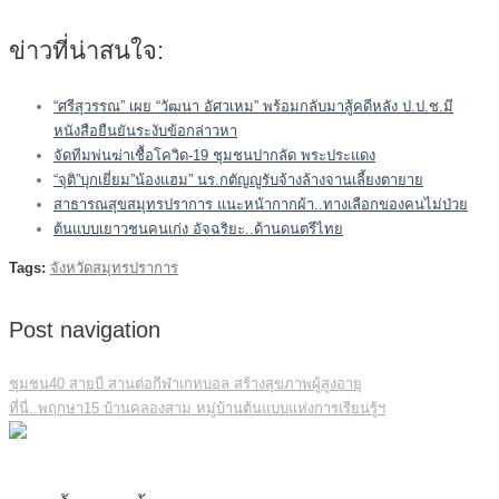
ข่าวที่น่าสนใจ:
“ศรีสุวรรณ” เผย “วัฒนา อัศวเหม” พร้อมกลับมาสู้คดีหลัง ป.ป.ช.มี
หนังสือยืนยันระงับข้อกล่าวหา
จัดทีมพ่นฆ่าเชื้อโควิด-19 ชุมชนปากลัด พระประแดง
“จุติ”บุกเยี่ยม”น้องแฮม” นร.กตัญญูรับจ้างล้างจานเลี้ยงตายาย
สาธารณสุขสมุทรปราการ แนะหน้ากากผ้า..ทางเลือกของคนไม่ป่วย
ต้นแบบเยาวชนคนเก่ง อัจฉริยะ..ด้านดนตรีไทย
Tags:
จังหวัดสมุทรปราการ
Post navigation
ชุมชน40 สายบี สานต่อกีฬาเกทบอล สร้างสุขภาพผู้สูงอายุ
ที่นี่..พฤกษา15 บ้านคลองสาม หมู่บ้านต้นแบบแห่งการเรียนรู้ฯ