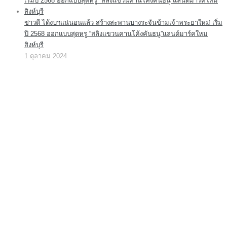
ข่าวดี ได้งบฯแน่นอนแล้ว สร้างสะพานบางระจันข้ามเจ้าพระยาใหม่ เริ่ม
ปี 2568 ออกแบบสุดหรู “สลิงแขวนคานโค้งคันธนู”แลนด์มาร์คใหม่
สิงห์บุรี
1 ตุลาคม 2024