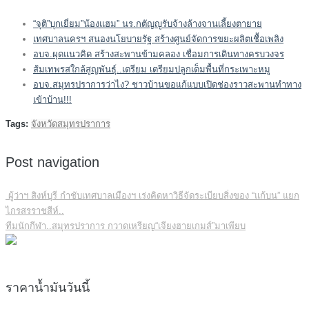
“จุติ”บุกเยี่ยม”น้องแฮม” นร.กตัญญูรับจ้างล้างจานเลี้ยงตายาย
เทศบาลนครฯ สนองนโยบายรัฐ สร้างศูนย์จัดการขยะผลิตเชื้อเพลิง
อบจ.ผุดแนวคิด สร้างสะพานข้ามคลอง เชื่อมการเดินทางครบวงจร
ส้มเทพรสใกล้สูญพันธุ์..เตรียม เตรียมปลูกเต็มพื้นที่กระเพาะหมู
อบจ.สมุทรปราการว่าไง? ชาวบ้านขอแก้แบบเปิดช่องราวสะพานทำทาง
เข้าบ้าน!!!
Tags:
จังหวัดสมุทรปราการ
Post navigation
ผู้ว่าฯ สิงห์บุรี กำชับเทศบาลเมืองฯ เร่งคิดหาวิธีจัดระเบียบสิ่งของ “แก้บน” แยก
ไกรสรราชสีห์..
ทีมนักกีฬา..สมุทรปราการ กวาดเหรียญ“เจียงฮายเกมส์”มาเพียบ
ราคาน้ำมันวันนี้