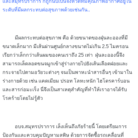
และสมุทรปราการ ก็ถูกนับเป็นจังหวัดที่มีคุณภาพอากาศอยู่ใน
ระดับที่มีผลกระทบต่อสุขภาพด้วยเช่นกัน..
มีผลกระทบต่อสุขภาพ คือ ด้วยขนาดของฝุ่นละอองที่มี
ขนาดเล็กมาก มีเส้นผ่านศูนย์กลางขนาดไม่เกิน 2.5 ไมครอน
เรียกว่าเล็กกว่าเส้นผมของคนเราถึง 25 เท่า ฝุ่นละอองนี้จึง
สามารถเล็ดลอดขนจมูกเข้าสู่ร่างกายไปยังเส้นเลือดฝอยและ
กระจายไปตามอวัยวะต่างๆ จนเป็นพาหะนำสารอื่นๆ เข้ามาใน
ร่างกายด้วย เช่น แคดเมียม ปรอท โลหะหนัก ไฮโดรคาร์บอน
และสารก่อมะเร็ง นี่จึงเป็นสาเหตุสำคัญที่ทำให้เราอาจได้รับ
โรคร้ายโดยไม่รู้ตัว
อบจ.สมุทรปราการ เล็งเห็นถึงภัยร้ายนี้ โดยเตรียมการ
ป้องกันและควบคุมปัญหามลพิษ ด้วยการจัดซื้อรถเคลื่อนที่