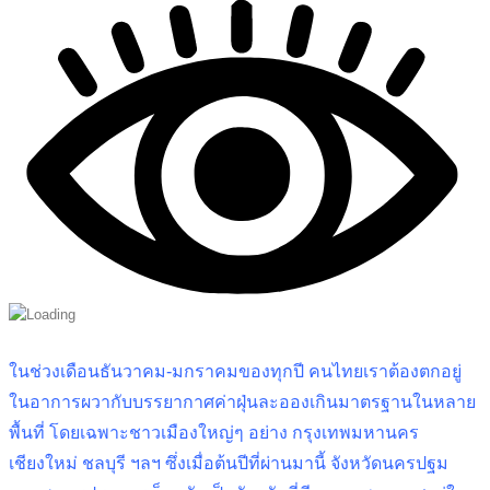
ในช่วงเดือนธันวาคม-มกราคมของทุกปี คนไทยเราต้องตกอยู่
ในอาการผวากับบรรยากาศค่าฝุ่นละอองเกินมาตรฐานในหลาย
พื้นที่ โดยเฉพาะชาวเมืองใหญ่ๆ อย่าง กรุงเทพมหานคร
เชียงใหม่ ชลบุรี ฯลฯ ซึ่งเมื่อต้นปีที่ผ่านมานี้ จังหวัดนครปฐม