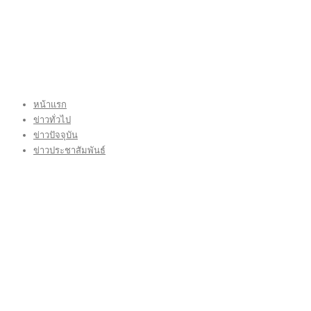
หน้าแรก
ข่าวทั่วไป
ข่าวปัจจุบัน
ข่าวประชาสัมพันธ์
บทบรรณาธิการ THAI TIME
VIDEO CLIP
CONTACT US
กองบรรณาธิการ โทร.062-383-8981
(thaitime3211@hotmail.com)
ติดต่อลงโฆษณาเว็บไซต์ โทร.062-383-8981
(thaitime3211@hotmail.com)
ติดต่อร้องเรียน thaitime3211@hotmail.com