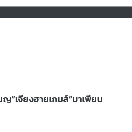
ียญ“เจียงฮายเกมส์”มาเพียบ