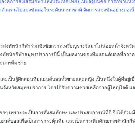
ดยองค์การส่งเสริมกีฬาแห่งประเทศไทย (ในปัจจุบันคือ การกีฬาแห่ง
ัวแทนไปแข่งขันต่อในระดับนานาชาติ จัดการแข่งขันอย่างต่อเนื่องมา
งทัพนักกีฬาร่วมชิงชัยกวาดเหรียญรางวัลมาไม่น้อยหน้าจังหวัด
ยี่ยมของทัพนักกีฬาสมุทรปราการปีนี้ เป็นผลงานของทีมแฮนด์บอลที
ระเภททีมชาย
นผู้ฝึกสอนทีมแฮนด์บอลทั้งชายและหญิง เป็นหนึ่งในผู้ที่อยู่เบื้
งขันในจังหวัดสมุทรปราการ โดยได้รับความช่วยเหลือจากผู้ใหญ่ใจ
ุน้อยๆ เพราะจะเป็นการสั่งสมทักษะ และประสบการณ์ที่ดี จึงได้ร่วมม
ด์บอลเพื่อเป็นการกระตุ้นทีม และเป็นการเพิ่มศักยภาพตัวนักกี