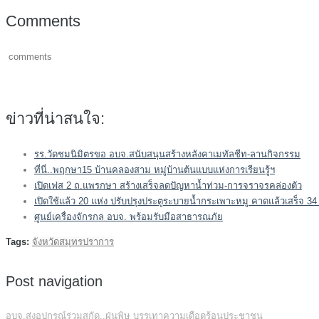
Comments
comments
ข่าวที่น่าสนใจ:
รร.วัดชมนิมิตรขอ อบจ.สนับสนุนสร้างหลังคาเมทัลชีท-ลานกิจกรรม
ที่นี่..พฤกษา15 บ้านคลองสาม หมู่บ้านต้นแบบแห่งการเรียนรู้ฯ
เปิดเฟส 2 ถ.แพรกษา สร้างเสร็จลดปัญหาน้ำท่วม-การจราจรคล่องตัว
เปิดใช้แล้ว 20 แห่ง ปรับปรุงประตูระบายน้ำกระเพาะหมู คาดแล้วเสร็จ 3
ศูนย์เครื่องจักรกล อบจ. พร้อมรับมือสาธารณภัย
Tags:
จังหวัดสมุทรปราการ
Post navigation
อบจ.ส่งอุปกรณ์ร่วมสกัด..ฝุ่นพิษ บรรเทาความเดือดร้อนประชาชน