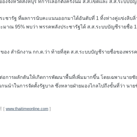
ดสิงห์บุรี ที่การเลือกตั้งครั้งนี้มี ส.ส.เขตและ ส.ส.ระบบบัญชีร
รัฐ ที่ผลการนับคะแนนออกมาได้อันดับที่ 1 ทิ้งห่างคู่แข่งลิบล
มาณ 95% พบว่า พรรคพลังประชารัฐได้ ส.ส.ระบบบัญชีรายชื่อ 13 ค
สำนักงาน กก.ต.ว่า ท้ายที่สุด ส.ส.ระบบบัญชีรายชื่อของพรรคพลั
ารผลักดันให้เกิดการพัฒนาพื้นที่เพิ่มมากขึ้น โดยเฉพาะนายชัยวุฒิ
นนำในการจัดตั้งรัฐบาล ซึ่งหลายฝ่ายมองไกลไปถึงขั้นที่ว่า นายช
E [
www.thaitimeonline.com
]