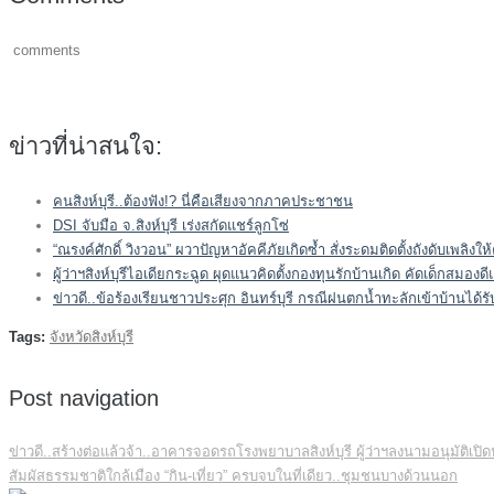
comments
ข่าวที่น่าสนใจ:
คนสิงห์บุรี..ต้องฟัง!? นี่คือเสียงจากภาคประชาชน
DSI จับมือ จ.สิงห์บุรี เร่งสกัดแชร์ลูกโซ่
“ณรงค์ศักดิ์ วิงวอน” ผวาปัญหาอัคคีภัยเกิดซ้ำ สั่งระดมติดตั้งถังดับเพลิง
ผู้ว่าฯสิงห์บุรีไอเดียกระฉูด ผุดแนวคิดตั้งกองทุนรักบ้านเกิด คัดเด็กสม
ข่าวดี..ข้อร้องเรียนชาวประศุก อินทร์บุรี กรณีฝนตกน้ำทะลักเข้าบ้านได้ร
Tags:
จังหวัดสิงห์บุรี
Post navigation
ข่าวดี..สร้างต่อแล้วจ้า..อาคารจอดรถโรงพยาบาลสิงห์บุรี ผู้ว่าฯลงนามอนุมัติเปิ
สัมผัสธรรมชาติใกล้เมือง “กิน-เที่ยว” ครบจบในที่เดียว..ชุมชนบางด้วนนอก