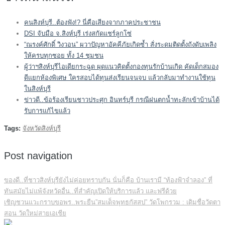
คนสิงห์บุรี..ต้องฟัง!? นี่คือเสียงจากภาคประชาชน
DSI จับมือ จ.สิงห์บุรี เร่งสกัดแชร์ลูกโซ่
“ณรงค์ศักดิ์ วิงวอน” ผวาปัญหาอัคคีภัยเกิดซ้ำ สั่งระดมติดตั้งถังดับเพลิง
ให้ครบทุกซอย ทั้ง 14 ชุมชน
ผู้ว่าฯสิงห์บุรีไอเดียกระฉูด ผุดแนวคิดตั้งกองทุนรักบ้านเกิด คัดเด็กสมอง
ดีแยกห้องพิเศษ ใครสอบได้ทุนส่งเรียนจนจบ แล้วกลับมาทำงานใช้ทุน
ในสิงห์บุรี
ข่าวดี..ข้อร้องเรียนชาวประศุก อินทร์บุรี กรณีฝนตกน้ำทะลักเข้าบ้านได้
รับการแก้ไขแล้ว
Tags:
จังหวัดสิงห์บุรี
Post navigation
ของดี..ที่ชาวสิงห์บุรียังไม่ค่อยทราบกัน นั่นก็คือ บ้านเรามี “ท้องฟ้าจำลอง” ที่
ทันสมัยไม่แพ้จังหวัดอื่น..ที่สำคัญเปิดให้บริการแล้ว และฟรีด้วย
เชิญชวนแวะกราบขอพร..พระยืน”สมเด็จพุทธกัสสป” วัดโพกรวม : เดิมชื่อวัดตา
สอน วัดใหม่สายเอเชีย