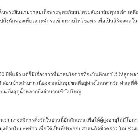
็นพระยืนนามว่าสมเด็จพระพุทธกัสสป พระสัมมาสัมพุทธเจ้า เหลื
ึงนักท่องเที่ยวแวะพักรถเข้ากราบไหว้ขอพร เพื่อเป็นสิริมงคลใน
ปีที่แล้ว แต่ก็มีเรื่องราวที่น่าสนใจควรที่จะบันทึกเอาไว้ให้ลู
้างลำบาก เนื่องจากเป็นชุมชนที่อยู่ห่างไกลจากวัด ทำเลที่ตั้งอย
บน ยิ่งฤดูน้ำหลากยิ่งลำบากเข้าไปใหญ่
น่าจะมีการตั้งวัดในย่านนี้อีกสักแห่ง เพื่อให้ผู้สูงอายุได้มีโอก
ุงด้วยใบมะพร้าว เพื่อใช้เป็นที่ประกอบศาสนกิจชั่วคราว โดยช่วงแร