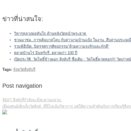
ข่าวที่น่าสนใจ:
วิหารหลวงพ่อทันใจ ด้านหลังวัดหน้าพระธาตุ
ชวนมาชม..การเต้นบาสโลบ กับสาวงามบ้านแป้ง ในงาน..สืบสานประเพณีย
ร่วมพิธีเปิด..นิทรรศการศิลปกรรม”ด้วยความจงรักและภักดี”
ตลาดบ้านไร่ อินทร์บุรี..ตลาดเก่า 100 ปี
เปิดประวัติ..วัดโพธิ์ข้าวผอก สิงห์บุรี ชื่อเดิม : วัดโพธิ์พาดหอก!!! วัดเก
Tags:
จังหวัดสิงห์บุรี
Post navigation
รู้ยัง!? สิงห์บุรีกำลังจะมีสะพานแขวน
เยี่ยมศูนย์เด็กเล็กวัดสิงห์..ที่นี่ไม่เน้นวิชาการ แต่ให้ความสำคัญกับการเรียนรู้สิ่