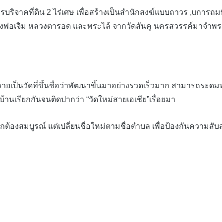
ี่ดิน 2 ไร่เศษ เพื่อสร้างเป็นสำนักสงฆ์แบบถาวร ,uการถมที่ให้สู
่อเจิม หลวงตารอด และพระไล้ จากวัดสันคู นครสวรรค์มาจำพรรษา ช
ที่ขึ้นชื่อว่าพัฒนาขึ้นมาอย่างรวดเร็วมาก สามารถระดมทุนซื้อท
้านเรียกกันจนติดปากว่า “วัดใหม่สายเอเชีย”เรื่อยมา
ต้องสมบูรณ์ แต่เปลี่ยนชื่อใหม่ตามชื่อตำบล เพื่อป้องกันความ