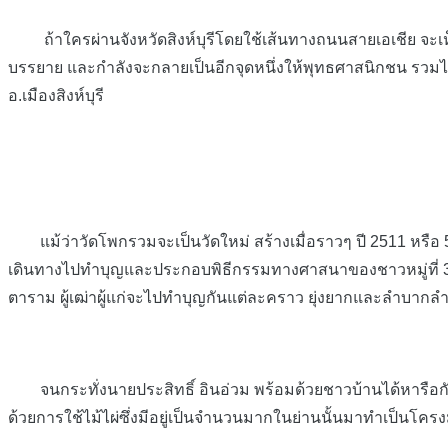
ถ้าใครผ่านจังหวัดสิงห์บุรีโดยใช้เส้นทางถนนสายเอเชีย จะเห
บรรยาย และกำลังจะกลายเป็นอีกจุดหนึ่งให้พุทธศาสนิกชน รวมไปถ
อ.เมืองสิงห์บุ
รี
แม้ว่าวัดโพกรวมจะเป็นวัดใหม่ สร้างเมื่อราวๆ ปี 2511 หรือ 50 
เดินทางไปทำบุญและประกอบพิธีกรรมทางศาสนาของชาวหมู่ที่ 3 ค่อนข
ตาราม ผู้เฒ่าผู้แก่จะไปทำบุญกันแต่ละคราว ยุ่งยากและลำบากลำ
จนกระทั่งนายประสิทธิ์ อินอ่วม พร้อมด้วยชาวบ้านได้หารือกันว่า 
ด้วยการใช้ไม้ไผ่ซึ่งมีอยู่เป็นจำนวนมากในย่านนั้นมาทำเป็นโครงม