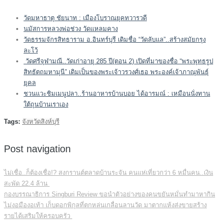
วัดมหาธาตุ ชัยนาท : เมืองโบราณยุคทวารวดี
นมัสการหลวงพ่อช่วง วัดแหลมคาง
วัดธรรมจักรสิทธาราม อ.อินทร์บุรี เดิมชื่อ “วัดลับแล”..สร้างสมัยกรุง
ละโว้
วัดศรีจุฬามณี..วัดเก่าอายุ 285 ปี(ตอน 2) เปิดที่มาของชื่อ “พระพุทธรูป
สิทธัตถมหามุนี” เดิมเป็นของพระเจ้าวรวงศ์เธอ พระองค์เจ้าภาณุพันธุ์
ยุคล
ชวนแวะชิมเมนูปลา..ร้านอาหารบ้านบอย ได้อารมณ์ : เหมือนนั่งทาน
ใต้ถุนบ้านเราเอง
Tags:
จังหวัดสิงห์บุรี
Post navigation
ไม่เชื่อ..ก็ต้องเชื่อ!? สงกรานต์ตลาดบ้านระจัน คนแห่เที่ยวกว่า 6 หมื่นคน..เงิน
สะพัด 22.4 ล้าน
กองบรรณาธิการ Singburi Review ขอนำตัวอย่างของคนขยันหมั่นทำมาหากิน
ไม่งอมืองอเท้า เก็บดอกพิกุลที่ตกหล่นเกลื่อนลานวัด มาตากแห้งส่งขายสร้าง
รายได้เสริมให้ครอบครัว