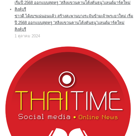
ข่าวดี ได้งบฯแน่นอนแล้ว สร้างสะพานบางระจันข้ามเจ้าพระยาใหม่ เริ่ม
ปี 2568 ออกแบบสุดหรู “สลิงแขวนคานโค้งคันธนู”แลนด์มาร์คใหม่
สิงห์บุรี
1 ตุลาคม 2024