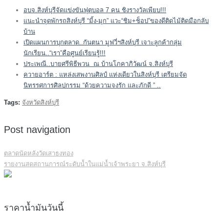
อบจ.สิงห์บุรีจัดแข่งขันฟุตบอล 7 คน ชิงรางวัลเพียบ!!!
แนะนำจุดพักรถสิงห์บุรี “มิ้ง-มุก” แวะ“ชิม+ช็อป”ของดีติดไม้ติดมือกลับ
บ้าน
เปิดแผนการบุกตลาด..กันตนา มูฟวี่ฯสิงห์บุรี เจาะลูกค้ากลุ่ม
นักเรียน..“เรา”คือศูนย์เรียนรู้!!!
ประเพณี..บายศรีพิธีพวน ณ บ้านโภคาภิวัฒน์ จ.สิงห์บุรี
ควายอาร์ต : แหล่งเสพงานศิลป์ แห่งเดียวในสิงห์บุรี เตรียมจัด
นิทรรศการศิลปกรรม “ด้วยความจงรัก และภักดี ” ..
Tags:
จังหวัดสิงห์บุรี
Post navigation
ตลาดนัดหลังวัดเสาธงทอง
รายงานสดสถานการณ์ระดับน้ำในแม่น้ำเจ้าพระยา จ.สิงห์บุรี
ราคาน้ำมันวันนี้