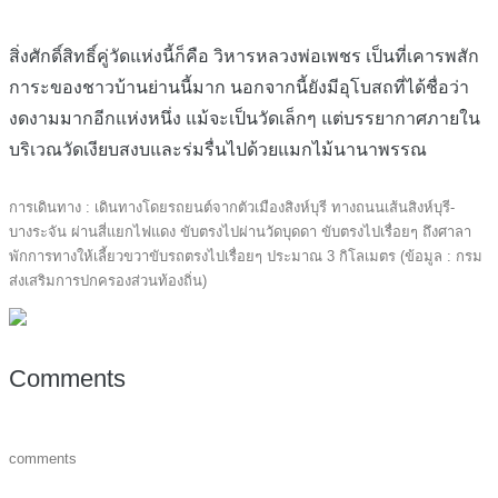
สิ่งศักดิ์สิทธิ์คู่วัดแห่งนี้ก็คือ วิหารหลวงพ่อเพชร เป็นที่เคารพสัก
การะของชาวบ้านย่านนี้มาก นอกจากนี้ยังมีอุโบสถที่ได้ชื่อว่า
งดงามมากอีกแห่งหนึ่ง แม้จะเป็นวัดเล็กๆ แต่บรรยากาศภายใน
บริเวณวัดเงียบสงบและร่มรื่นไปด้วยแมกไม้นานาพรรณ
การเดินทาง : เดินทางโดยรถยนต์จากตัวเมืองสิงห์บุรี ทางถนนเส้นสิงห์บุรี-
บางระจัน ผ่านสี่แยกไฟแดง ขับตรงไปผ่านวัดบุดดา ขับตรงไปเรื่อยๆ ถึงศาลา
พักการทางให้เลี้ยวขวาขับรถตรงไปเรื่อยๆ ประมาณ 3 กิโลเมตร (ข้อมูล : กรม
ส่งเสริมการปกครองส่วนท้องถิ่น)
Comments
comments