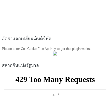
อัตราแลกเปลี่ยนเงินดิจิทัล
Please enter CoinGecko Free Api Key to get this plugin works.
สลากกินแบ่งรัฐบาล