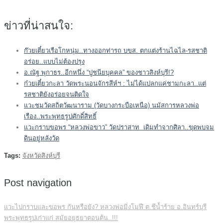
ข่าวที่น่าสนใจ:
ก๊วยเตี๋ยวเรือโกหนุ่ม..ทางออกท่ารถ บขส. ตกแต่งร้านไฉไล-รสชาติ
อร่อย..แบบไม่ต้องปรุง
อ.ณัฐ พุกาธร..อีกหนึ่ง “ปูชนียบุคคล” ของชาวสิงห์บุรี!?
ก๋วยเตี๋ยวกะลา วัดพระนอนจักรสีห์ฯ : ไม่ได้แปลกแค่ชามกะลา..แต่
รสชาติยังอร่อยจนติดใจ
แวะชมวัดสถิตวัฒนาราม (วัดบางกระบือเหนือ) นมัสการหลวงพ่อ
เรือง..พระพุทธรูปศักดิ์สิทธิ์
แวะกราบขอพร “หลวงพ่อขาว” วัดปราสาท เดิมทำจากศิลา..ขุดพบจม
ดินอยู่หลังวัด
Tags:
จังหวัดสิงห์บุรี
Post navigation
แวะไปกราบและขอพร กันหรือยัง? หลวงพ่อมิ่งโมฬี ต.ชีน้ำร้าย อ.อินทร์บุรี
พระพุทธรูปเก่าแก่ สมัยอยุธยาตอนต้น..!!!