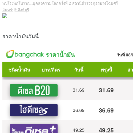
พบโรงพักโบราณ..ยุคสงครามโลกครั้งที่ 2 สถานีตำรวจภูธรบางโฉมศรี
อินทร์บุรี สิงห์บุรี
ราคาน้ำมันวันนี้