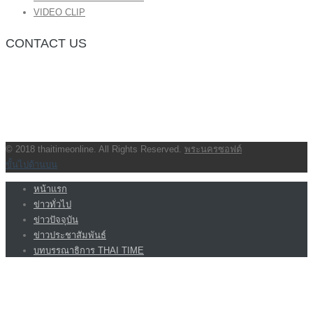
VIDEO CLIP
CONTACT US
กองบรรณาธิการ โทร.062-383-8981
(thaitime3211@hotmail.com)
ติดต่อลงโฆษณาเว็บไซต์ โทร.062-383-8981
(thaitime3211@hotmail.com)
ติดต่อร้องเรียน thaitime3211@hotmail.com
© 2018 thaitimeonline. All Rights Reserved.
พระนครซอฟต์
ขั้นไปด้านบน
หน้าแรก
ข่าวทั่วไป
ข่าวปัจจุบัน
ข่าวประชาสัมพันธ์
บทบรรณาธิการ THAI TIME
VIDEO CLIP
<img class=”aligncenter wp-image-1155 size-full”
src=”http://www.code064.site/wordpress/wp-