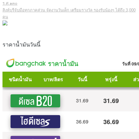
ร.ศ.๑๓๐
สิงห์บุรีจับมือทุกภาคส่วน จัดงานวันเด็ก เตรียมรางวัล รองรับน้องๆ ได้ถึง 3,000
คน
ราคาน้ำมันวันนี้