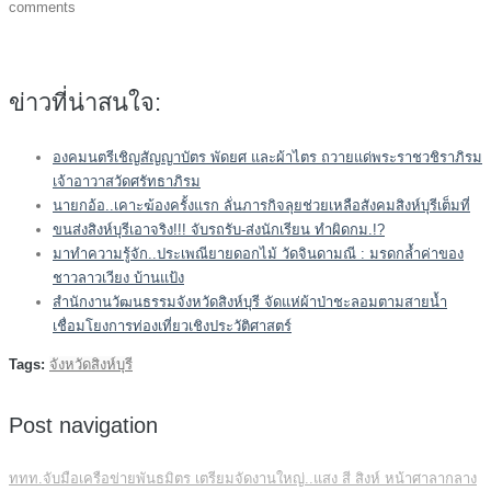
comments
ข่าวที่น่าสนใจ:
องคมนตรีเชิญสัญญาบัตร พัดยศ และผ้าไตร ถวายแด่พระราชวชิราภิรม
เจ้าอาวาสวัดศรัทธาภิรม
นายกอ้อ..เคาะฆ้องครั้งแรก ลั่นภารกิจลุยช่วยเหลือสังคมสิงห์บุรีเต็มที่
ขนส่งสิงห์บุรีเอาจริง!!! จับรถรับ-ส่งนักเรียน ทำผิดกม.!?
มาทำความรู้จัก..ประเพณียายดอกไม้ วัดจินดามณี : มรดกล้ำค่าของ
ชาวลาวเวียง บ้านแป้ง
สำนักงานวัฒนธรรมจังหวัดสิงห์บุรี จัดแห่ผ้าป่าชะลอมตามสายน้ำ
เชื่อมโยงการท่องเที่ยวเชิงประวัติศาสตร์
Tags:
จังหวัดสิงห์บุรี
Post navigation
ททท.จับมือเครือข่ายพันธมิตร เตรียมจัดงานใหญ่..แสง สี สิงห์ หน้าศาลากลาง