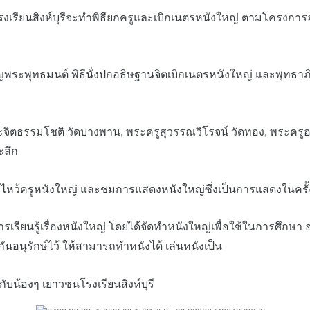
รงเรียนสิงห์บุรีจะทำพิธียกครูและเบิกเนตรหนังใหญ่ ตามโครงการล
ะพุทธมนต์ พิธีนั่งปกอธิษฐานจิตเบิกเนตรหนังใหญ่ และพุทธาภิเษกว
ิตธรรมโชติ วัดบางพาน, พระครูสุวรรณวิโรจน์ วัดทอง, พระครูอนุ
ะลึก
ไหว้ครูหนังใหญ่ และชมการแสดงหนังใหญ่ซึ่งเป็นการแสดงในครั
นรู้เรื่องหนังใหญ่ โดยได้จัดทำหนังใหญ่เพื่อใช้ในการศึกษา อน
มกันอนุรักษ์ไว้ ให้สามารถทำหนังได้ เล่นหนังเป็น
น้องๆ เยาวชนโรงเรียนสิงห์บุรี