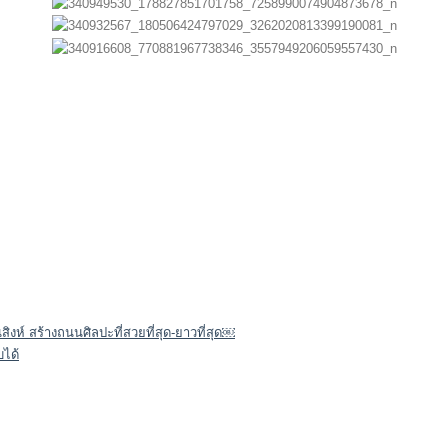
ิงห์ สร้างถนนศิลปะที่สวยที่สุด-ยาวที่สุด￼
บได้