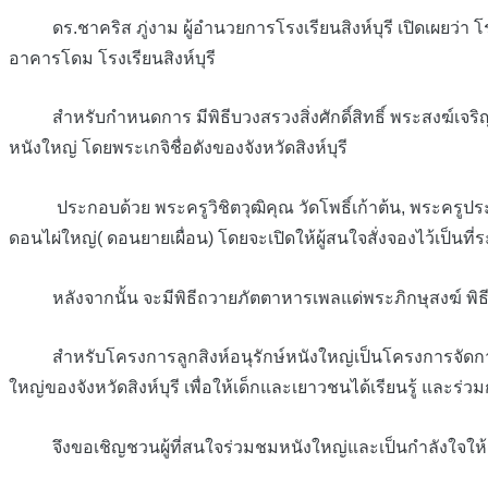
ดร.ชาคริส ภู่งาม ผู้อำนวยการโรงเรียนสิงห์บุรี เปิดเผยว่า โ
อาคารโดม โรงเรียนสิงห์บุรี
สำหรับกำหนดการ มีพิธีบวงสรวงสิ่งศักดิ์สิทธิ์ พระสงฆ์เจริญพร
หนังใหญ่ โดยพระเกจิชื่อดังของจังหวัดสิงห์บุรี
ประกอบด้วย พระครูวิชิตวุฒิคุณ วัดโพธิ์เก้าต้น, พระครูประจ
ดอนไผ่ใหญ่( ดอนยายเผื่อน) โดยจะเปิดให้ผู้สนใจสั่งจองไว้เป็นที่ร
หลังจากนั้น จะมีพิธีถวายภัตตาหารเพลแด่พระภิกษุสงฆ์ พิธี
สำหรับโครงการลูกสิงห์อนุรักษ์หนังใหญ่เป็นโครงการจัดการเรีย
ใหญ่ของจังหวัดสิงห์บุรี เพื่อให้เด็กและเยาวชนได้เรียนรู้ และร่ว
จึงขอเชิญชวนผู้ที่สนใจร่วมชมหนังใหญ่และเป็นกำลังใจให้กับ