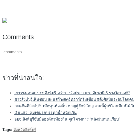
Comments
comments
ข่าวที่น่าสนใจ:
เยาวชนคนเก่ง รร.สิงห์บุรี คว้ารางวัลประกวดระดับชาติ 3 รางวัลรวด￼
ชาวสิงห์บุรีเห็นชอบ แผนสร้างสตรีทอาร์ตริมเขื่อน #ดึงศิลปินระดับโลกคนส
เหตุเกิดที่สิงห์บุรี..เมื่อทุนท้องถิ่น หาญสู้ยักษ์ใหญ่ งานนี้ผู้บริโภคมีแต่ได้กั
เริ่มแล้ว..คุมเข้มรถบรรทุกน้ำหนักเกิน
อบจ.สิงห์บุรีจับมือองค์กรท้องถิ่น ผุดโครงการ “หลังฝนถนนเรียบ”
Tags:
จังหวัดสิงห์บุรี