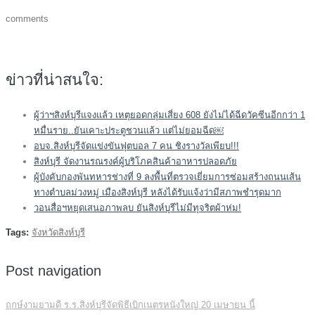
comments
ข่าวที่น่าสนใจ:
ผู้ว่าฯสิงห์บุรีแจงแล้ว เหตุยอดกลุ่มเสี่ยง 608 ยังไม่ได้ฉีดวัคซีนอีกกว่า 1
หมื่นราย..ยันเคาะประตูชวนแล้ว แต่ไม่ยอมฉีด￼
อบจ.สิงห์บุรีจัดแข่งขันฟุตบอล 7 คน ชิงรางวัลเพียบ!!!
สิงห์บุรี จัดงานรณรงค์ผู้บริโภคสินค้าอาหารปลอดภัย
ผู้บังคับกองพันทหารช่างที่ 9 ลงพื้นที่ตรวจเยี่ยมการซ่อมสร้างถนนเส้น
ทางตำบลม่วงหมู่ เมืองสิงห์บุรี หลังได้รับแจ้งว่ามีสภาพชำรุดมาก
วอนสื่อฯหยุดเสนอภาพลบ ยันสิงห์บุรีไม่มีทุจริตผ้าห่ม!
Tags:
จังหวัดสิงห์บุรี
Post navigation
ฤกษ์งามยามดี ร.ร.สิงห์บุรีจัดพิธีเบิกเนตรหนังใหญ่ 20 เมษายน นี้