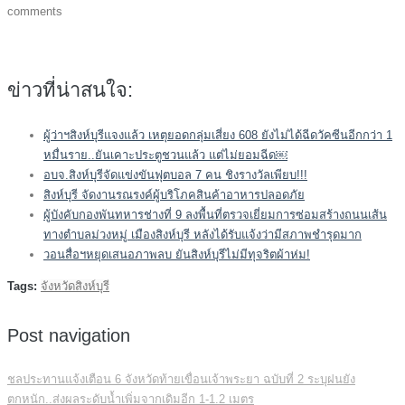
comments
ข่าวที่น่าสนใจ:
ผู้ว่าฯสิงห์บุรีแจงแล้ว เหตุยอดกลุ่มเสี่ยง 608 ยังไม่ได้ฉีดวัคซีนอีกกว่า 1
หมื่นราย..ยันเคาะประตูชวนแล้ว แต่ไม่ยอมฉีด￼
อบจ.สิงห์บุรีจัดแข่งขันฟุตบอล 7 คน ชิงรางวัลเพียบ!!!
สิงห์บุรี จัดงานรณรงค์ผู้บริโภคสินค้าอาหารปลอดภัย
ผู้บังคับกองพันทหารช่างที่ 9 ลงพื้นที่ตรวจเยี่ยมการซ่อมสร้างถนนเส้น
ทางตำบลม่วงหมู่ เมืองสิงห์บุรี หลังได้รับแจ้งว่ามีสภาพชำรุดมาก
วอนสื่อฯหยุดเสนอภาพลบ ยันสิงห์บุรีไม่มีทุจริตผ้าห่ม!
Tags:
จังหวัดสิงห์บุรี
Post navigation
ชลประทานแจ้งเตือน 6 จังหวัดท้ายเขื่อนเจ้าพระยา ฉบับที่ 2 ระบุฝนยัง
ตกหนัก..ส่งผลระดับน้ำเพิ่มจากเดิมอีก 1-1.2 เมตร