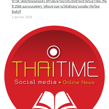
ข่าวดี ได้งบฯแน่นอนแล้ว สร้างสะพานบางระจันข้ามเจ้าพระยาใหม่ เริ่ม
ปี 2568 ออกแบบสุดหรู “สลิงแขวนคานโค้งคันธนู”แลนด์มาร์คใหม่
สิงห์บุรี
1 ตุลาคม 2024