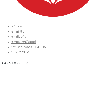
หน้าแรก
ข่าวทั่วไป
ข่าวปัจจุบัน
ข่าวประชาสัมพันธ์
บทบรรณาธิการ THAI TIME
VIDEO CLIP
CONTACT US
กองบรรณาธิการ โทร.062-383-8981
(thaitime3211@hotmail.com)
ติดต่อลงโฆษณาเว็บไซต์ โทร.062-383-8981
(thaitime3211@hotmail.com)
ติดต่อร้องเรียน thaitime3211@hotmail.com
© 2018 thaitimeonline. All Rights Reserved.
พระนครซอฟต์
ขั้นไปด้านบน