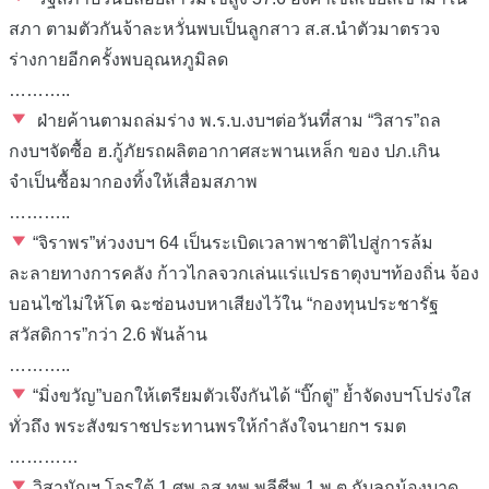
สภา ตามตัวกันจ้าละหวั่นพบเป็นลูกสาว ส.ส.นำตัวมาตรวจ
ร่างกายอีกครั้งพบอุณหภูมิลด
………..
ฝ่ายค้านตามถล่มร่าง พ.ร.บ.งบฯต่อวันที่สาม “วิสาร”ถล
กงบฯจัดซื้อ ฮ.กู้ภัยรถผลิตอากาศสะพานเหล็ก ของ ปภ.เกิน
จำเป็นซื้อมากองทิ้งให้เสื่อมสภาพ
………..
“จิราพร”ห่วงงบฯ 64 เป็นระเบิดเวลาพาชาติไปสู่การล้ม
ละลายทางการคลัง ก้าวไกลจวกเล่นแร่แปรธาตุงบฯท้องถิ่น จ้อง
บอนไซไม่ให้โต ฉะซ่อนงบหาเสียงไว้ใน “กองทุนประชารัฐ
สวัสดิการ”กว่า 2.6 พันล้าน
………..
“มิ่งขวัญ”บอกให้เตรียมตัวเจ๊งกันได้ “บิ๊กตู่” ย้ำจัดงบฯโปร่งใส
ทั่วถึง พระสังฆราชประทานพรให้กำลังใจนายกฯ รมต
…………
วิสามัญฯ โจรใต้ 1 ศพ อส.ทพ.พลีชีพ 1 พ.ต.กับลูกน้องบาด