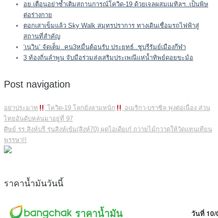
อย.เตือนอย่าซ้ำเติมสถานการณ์โควิด-19 ด้วยเจลผสมเมทิลฯ..เป็นพิษ
ต่อร่างกาย
ตอกเสาเข็มแล้ว Sky Walk สมุทรปราการ ทางเดินเชื่อมรถไฟฟ้าสู่
สถานที่สำคัญ
‘เนวิน’ จัดเต็ม..คน3หมื่นต้อนรับ ประยุทธ์..ชูบุรีรัมย์เมืองกีฬา
3 ท้องถิ่นลำพูน จับมือร่วมส่งเสริมประเพณีแห่น้ำทิพย์ดอยขะม้อ
Post navigation
อย่าประมาท
โควิด-19 โลกยังลามหนัก
อเมริกา-บราซิล พุ่งต่อเนื่อง ส่วน
ไทยอันดับหล่นมาอยู่ที่ 97
ศิษย์ รร.สิงห์บุรี รุ่นสิงห์เข้ม(สิงห์70) ผุดไอเดียเก๋ ถวายไม้กวาดให้วัดแทนเทียน
พรรษา!!
ราคาน้ำมันวันนี้