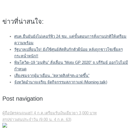
ข่าวที่น่าสนใจ:
ศบค.ยืนยันยังไม่เคอร์ฟิว 24 ชม. แค่ขั้นตอนการสั่งงานปกติให้เตรียม
ความพร้อม
รัฐบาลเปลี่ยนใจ! ยังใช้ศูนย์สัตหีบกักตัวผีน้อย หลังถูกชาวโซเชี่ยลฯ
กระหน่ำหนัก!!
พิษโควิด–19 “อนุทิน” สั่งเลื่อน “Moto GP 2020” จ.บุรีรัมย์ ออกไปไม่มี
กำหนด
เสียงชมจากผู้มาเยือน..”ตลาดสิงห์ฯสะอาดขึ้น”
จังหวัดอำนาจเจริญ จัดกิจกรรมสภากาแฟ (Morning talk)
Post navigation
ผู้ถือบัตรคนจนเฮ!! 4 ก.ค.เตรียมรับเงินเยียวยา 3,000 บาท
สรุปข่าวเด่นประจำวัน (9.00 น. 4 ก.ค. 63)