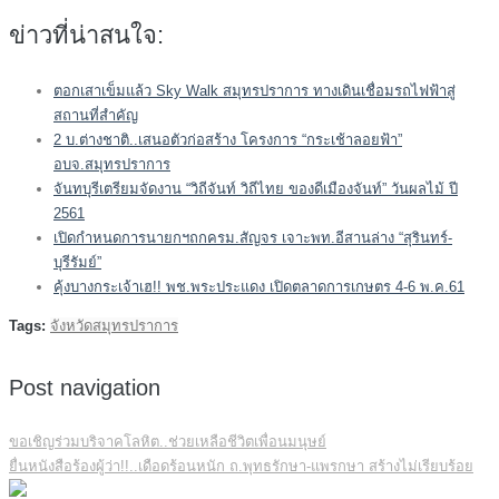
ข่าวที่น่าสนใจ:
ตอกเสาเข็มแล้ว Sky Walk สมุทรปราการ ทางเดินเชื่อมรถไฟฟ้าสู่
สถานที่สำคัญ
2 บ.ต่างชาติ..เสนอตัวก่อสร้าง โครงการ “กระเช้าลอยฟ้า”
อบจ.สมุทรปราการ
จันทบุรีเตรียมจัดงาน “วิถีจันท์ วิถีไทย ของดีเมืองจันท์” วันผลไม้ ปี
2561
เปิดกำหนดการนายกฯถกครม.สัญจร เจาะพท.อีสานล่าง “สุรินทร์-
บุรีรัมย์”
คุ้งบางกระเจ้าเฮ!! พช.พระประแดง เปิดตลาดการเกษตร 4-6 พ.ค.61
Tags:
จังหวัดสมุทรปราการ
Post navigation
ขอเชิญร่วมบริจาคโลหิต..ช่วยเหลือชีวิตเพื่อนมนุษย์
ยื่นหนังสือร้องผู้ว่า!!..เดือดร้อนหนัก ถ.พุทธรักษา-แพรกษา สร้างไม่เรียบร้อย