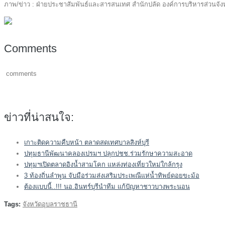
ภาพ/ข่าว : ฝ่ายประชาสัมพันธ์และสารสนเทศ สำนักปลัด องค์การบริหารส่วนจัง
Comments
comments
ข่าวที่น่าสนใจ:
เกาะติดความคืบหน้า ตลาดสดเทศบาลสิงห์บุรี
ปทุมธานีพัฒนาคลองเปรมฯ ปลุกปชช.ร่วมรักษาความสะอาด
ปทุมฯเปิดตลาดอิงน้ำสามโคก แหล่งท่องเที่ยวใหม่ใกล้กรุง
3 ท้องถิ่นลำพูน จับมือร่วมส่งเสริมประเพณีแห่น้ำทิพย์ดอยขะม้อ
ต้องแบบนี้..!!! นอ.อินทร์บุรีนำทีม แก้ปัญหาชาวบางพระนอน
Tags:
จังหวัดอุบลราชธานี