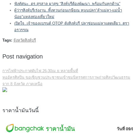
ฟังทัศนะ..ดร.สุรสาล ผาสุข “สิงห์บุรีต้องพัฒนา..พร้อมกันทุกด้าน”
ผู้ว่าฯสิงห์บุรีเร่งงาน..ทิ้งทวนก่อนเกษียณ หนุนปลุก“ลำแม่ลา-แม่น้ำ
น้อย”แหล่งท่องเที่ยวใหม่
เปิดใจ..เจ้าของแบรนด์ OTOP ดังสิงห์บุรี ปลาช่อนแม่ลาแดดเดียว..ตรา
อรวรรณ
Tags:
จังหวัดสิงห์บุรี
Post navigation
การไฟฟ้าประกาศดับไฟ 26-30เม.ย.หลายพื้นที่
หออัครศิลปิน ขอเชิญชวนประชาชนเข้าชมนิทรรศการภาพถ่ายศิลปวัฒนธรรม
จาก 8 จังหวัด ภาคเหนือ
ราคาน้ำมันวันนี้