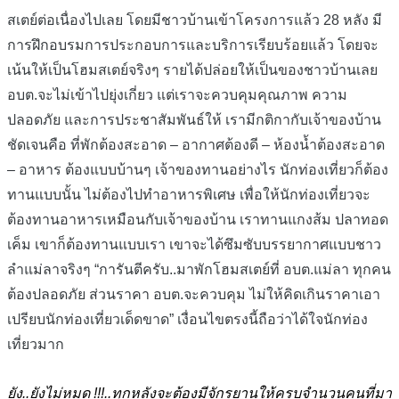
สเตย์ต่อเนื่องไปเลย โดยมีชาวบ้านเข้าโครงการแล้ว 28 หลัง มี
การฝึกอบรมการประกอบการและบริการเรียบร้อยแล้ว โดยจะ
เน้นให้เป็นโฮมสเตย์จริงๆ รายได้ปล่อยให้เป็นของชาวบ้านเลย
อบต.จะไม่เข้าไปยุ่งเกี่ยว แต่เราจะควบคุมคุณภาพ ความ
ปลอดภัย และการประชาสัมพันธ์ให้ เรามีกติกากับเจ้าของบ้าน
ชัดเจนคือ ที่พักต้องสะอาด – อากาศต้องดี – ห้องน้ำต้องสะอาด
– อาหาร ต้องแบบบ้านๆ เจ้าของทานอย่างไร นักท่องเที่ยวก็ต้อง
ทานแบบนั้น ไม่ต้องไปทำอาหารพิเศษ เพื่อให้นักท่องเที่ยวจะ
ต้องทานอาหารเหมือนกับเจ้าของบ้าน เราทานแกงส้ม ปลาทอด
เค็ม เขาก็ต้องทานแบบเรา เขาจะได้ซึมซับบรรยากาศแบบชาว
ลำแม่ลาจริงๆ “การันตีครับ..มาพักโฮมสเตย์ที่ อบต.แม่ลา ทุกคน
ต้องปลอดภัย ส่วนราคา อบต.จะควบคุม ไม่ให้คิดเกินราคาเอา
เปรียบนักท่องเที่ยวเด็ดขาด” เงื่อนไขตรงนี้ถือว่าได้ใจนักท่อง
เที่ยวมาก
ยัง..ยังไม่หมด !!!..ทุกหลังจะต้องมีจักรยานให้ครบจำนวนคนที่มา