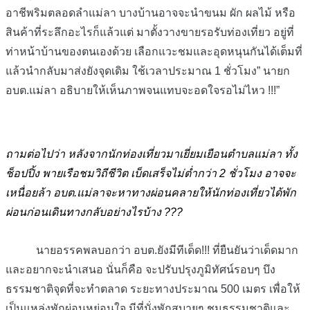
อาชีพริมตลอดลำแม่ลา บางบ้านอาจจะนำขนม ผัก ผลไม้ หรือ
สินค้าที่ระลึกอะไรก็แล้วแต่ มาตั้งวางขายรอรับท่องเที่ยว อยู่ที่
ท่าหน้าบ้านของตนเองด้วย เลือกแวะชมและอุดหนุนกันได้เต็มที่
แล้วนำกลับมาส่งยังจุดเดิม ใช้เวลาประมาณ 1 ชั่วโมง” นายก
อบต.แม่ลา อธิบายให้เห็นภาพจนแทบจะอดใจรอไม่ไหว !!!”
ถามต่อไปว่า หลังจากนักท่องเที่ยวมาเยี่ยมเยือนตำบลแม่ลา ทั้ง
ช็อปปิ้ง พายเรือชมวิถีชีวิต เบ็ดเสร็จไม่ต่ำกว่า 2 ชั่วโมง อาจจะ
เหนื่อยล้า อบต.แม่ลาจะหาทางผ่อนคลายให้นักท่องเที่ยวได้พัก
ผ่อนก่อนเดินทางกลับอย่างไรบ้าง ???
นายอรรคพลบอกว่า อบต.ยังมีทีเด็ด!!! ที่ยืนยันว่าเด็ดมาก
และอยากจะนำเสนอ นั่นก็คือ จะปรับปรุงภูมิทัศน์รอบๆ บึง
ธรรมชาติจุดที่จะทำตลาด ระยะทางประมาณ 500 เมตร เพื่อให้
เป็นแหล่งพักผ่อนหย่อนใจ มีที่นั่งพักสบายๆ ชมธรรมชาติและ