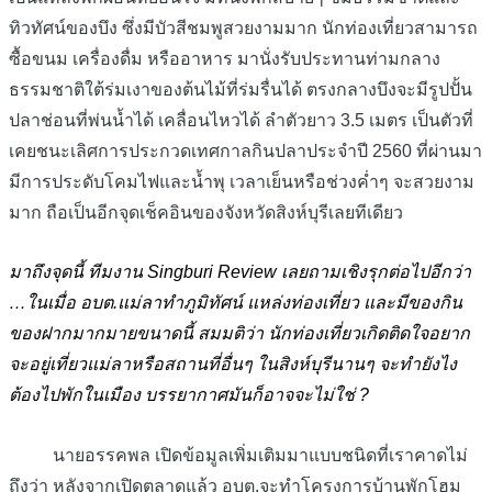
ทิวทัศน์ของบึง ซึ่งมีบัวสีชมพูสวยงามมาก นักท่องเที่ยวสามารถ
ซื้อขนม เครื่องดื่ม หรืออาหาร มานั่งรับประทานท่ามกลาง
ธรรมชาติใต้ร่มเงาของต้นไม้ที่ร่มรื่นได้ ตรงกลางบึงจะมีรูปปั้น
ปลาช่อนที่พ่นน้ำได้ เคลื่อนไหวได้ ลำตัวยาว 3.5 เมตร เป็นตัวที่
เคยชนะเลิศการประกวดเทศกาลกินปลาประจำปี 2560 ที่ผ่านมา
มีการประดับโคมไฟและน้ำพุ เวลาเย็นหรือช่วงค่ำๆ จะสวยงาม
มาก ถือเป็นอีกจุดเช็คอินของจังหวัดสิงห์บุรีเลยทีเดียว
มาถึงจุดนี้ ทีมงาน Singburi Review เลยถามเชิงรุกต่อไปอีกว่า
…ในเมื่อ อบต.แม่ลาทำภูมิทัศน์ แหล่งท่องเที่ยว และมีของกิน
ของฝากมากมายขนาดนี้ สมมติว่า นักท่องเที่ยวเกิดติดใจอยาก
จะอยู่เที่ยวแม่ลาหรือสถานที่อื่นๆ ในสิงห์บุรีนานๆ จะทำยังไง
ต้องไปพักในเมือง บรรยากาศมันก็อาจจะไม่ใช่ ?
นายอรรคพล เปิดข้อมูลเพิ่มเติมมาแบบชนิดที่เราคาดไม่
ถึงว่า หลังจากเปิดตลาดแล้ว อบต.จะทำโครงการบ้านพักโฮม