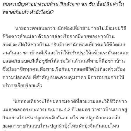
ทบทวนปัญหาอย่างรอบด้าน !!!หลังจาก ชม ชิม ช็อป สินค้าใน
ตลาดกันแล้ว ทำยังไงต่อ?
นายอรรคพลบอกว่า..นักท่องเที่ยวสามารถไปเยี่ยมชมวิถี
ชีวิตชาวลำแม่ลา ด้วยการล่องเรือจากฝีพายของชาวบ้าน
อบต.จะเปิดให้ชาวบ้านมารับจ้างพานักท่องเที่ยวชมวิถีชีวิตแบบ
คนกันเอง ชาวบ้านมีเรืออะไรก็ให้ปรับปรุงให้แข็งแรงมั่นคงและ
ปลอดภัย อบต.มีเสื้อชูชีพให้สวมใส่ แล้วคนที่พายก็คือชาวบ้าน
ซึ่งมืออาชีพทุกคน คือพายเรือกันมาตลอดชีวิตไม่ต้องห่วงเรื่อง
ความปลอดภัย ที่สำคัญ อบต.ควบคุมราคา มีการอบรมการให้
บริการเรียบร้อยแล้ว
“นักท่องเที่ยวจะได้ชมธรรมชาติที่สวยงามและวิถีชีวิตชาว
แม่ลาตลอดระยะทางประมาณ 4.2 กิโลเมตร ว่าชาวบ้านเขาอยู่
กันอย่างไร เช่น ปลูกกระจับกันอย่างไร เขาปลูกผักกะเฉดเก็บ
ยอดมาขายกันแบบไหน ปลูกผักบุ้งไทย ผักบุ้งจีนกันแบบไหน