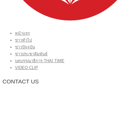
หน้าแรก
ข่าวทั่วไป
ข่าวปัจจุบัน
ข่าวประชาสัมพันธ์
บทบรรณาธิการ THAI TIME
VIDEO CLIP
CONTACT US
กองบรรณาธิการ โทร.062-383-8981
(thaitime3211@hotmail.com)
ติดต่อลงโฆษณาเว็บไซต์ โทร.062-383-8981
(thaitime3211@hotmail.com)
ติดต่อร้องเรียน thaitime3211@hotmail.com
© 2018 thaitimeonline. All Rights Reserved.
พระนครซอฟต์
ขั้นไปด้านบน