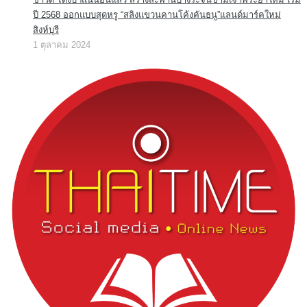
ปี 2568 ออกแบบสุดหรู “สลิงแขวนคานโค้งคันธนู”แลนด์มาร์คใหม่
สิงห์บุรี
1 ตุลาคม 2024