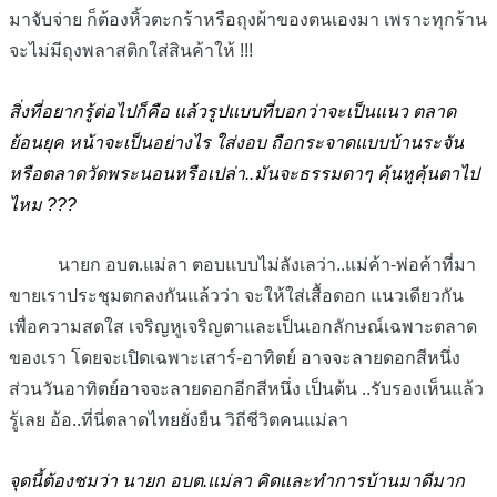
มาจับจ่าย ก็ต้องหิ้วตะกร้าหรือถุงผ้าของตนเองมา เพราะทุกร้าน
จะไม่มีถุงพลาสติกใส่สินค้าให้ !!!
สิ่งที่อยากรู้ต่อไปก็คือ แล้วรูปแบบที่บอกว่าจะเป็นแนว ตลาด
ย้อนยุค หน้าจะเป็นอย่างไร ใส่งอบ ถือกระจาดแบบบ้านระจัน
หรือตลาดวัดพระนอนหรือเปล่า..มันจะธรรมดาๆ คุ้นหูคุ้นตาไป
ไหม ???
นายก อบต.แม่ลา ตอบแบบไม่ลังเลว่า..แม่ค้า-พ่อค้าที่มา
ขายเราประชุมตกลงกันแล้วว่า จะให้ใส่เสื้อดอก แนวเดียวกัน
เพื่อความสดใส เจริญหูเจริญตาและเป็นเอกลักษณ์เฉพาะตลาด
ของเรา โดยจะเปิดเฉพาะเสาร์-อาทิตย์ อาจจะลายดอกสีหนึ่ง
ส่วนวันอาทิตย์อาจจะลายดอกอีกสีหนึ่ง เป็นต้น ..รับรองเห็นแล้ว
รู้เลย อ้อ..ที่นี่ตลาดไทยยั่งยืน วิถีชีวิตคนแม่ลา
จุดนี้ต้องชมว่า นายก อบต.แม่ลา คิดและทำการบ้านมาดีมาก