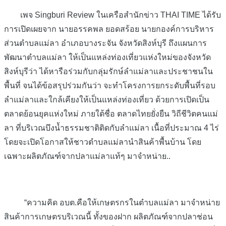
เพจ Singburi Review ในเครือสำนักข่าว THAI TIME ได้รับ
การเปิดเผยจาก นายอรรคพล ยอดสร้อย นายกองค์การบริหาร
ส่วนตำบลแม่ลา อำเภอบางระจัน จังหวัดสิงห์บุรี ถึงแผนการ
พัฒนาตำบลแม่ลา ให้เป็นแหล่งท่องเที่ยวแห่งใหม่ของจังหวัด
สิงห์บุรีว่า ได้หารือร่วมกับกลุ่มรักษ์ลำแม่ลาและประชาชนใน
พื้นที่ จนได้ข้อสรุปร่วมกันว่า จะทำโครงการยกระดับพื้นที่รอบ
ลำแม่ลาและใกล้เคียงให้เป็นแหล่งท่องเที่ยว ด้วยการเปิดเป็น
ตลาดย้อนยุคแห่งใหม่ ภายใต้ชื่อ ตลาดไทยยั่งยืน วิถีชีวิตคนแม่
ลา ที่บริเวณบึงน้ำธรรมชาติติดกับลำแม่ลา เนื้อที่ประมาณ 4 ไร่
โดยจะเปิดโอกาสให้ชาวตำบลแม่ลานำสินค้าพื้นบ้าน โดย
เฉพาะผลิตภัณฑ์จากปลาแม่ลาแท้ๆ มาจำหน่าย..
“ความคิด อบต.คือให้เกษตรกรในตำบลแม่ลา มาจำหน่าย
สินค้าการเกษตรบริเวณนี้ ทั้งของฝาก ผลิตภัณฑ์จากปลาช่อน