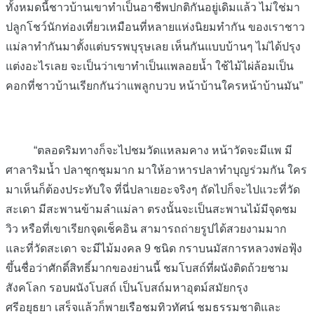
ทั้งหมดนี้ชาวบ้านเขาทำเป็นอาชีพปกติกันอยู่เดิมแล้ว ไม่ใช่มา
ปลูกโชว์นักท่องเที่ยวเหมือนที่หลายแห่งนิยมทำกัน ของเราชาว
แม่ลาทำกันมาตั้งแต่บรรพบุรุษเลย เห็นกันแบบบ้านๆ ไม่ได้ปรุง
แต่งอะไรเลย จะเป็นว่าเขาทำเป็นแพลอยน้ำ ใช้ไม้ไผ่ล้อมเป็น
คอกที่ชาวบ้านเรียกกันว่าแพลูกบวบ หน้าบ้านใครหน้าบ้านมัน”
“ตลอดริมทางก็จะไปชมวัดแหลมคาง หน้าวัดจะมีแพ มี
ศาลาริมน้ำ ปลาชุกชุมมาก มาให้อาหารปลาทำบุญร่วมกัน ใคร
มาเห็นก็ต้องประทับใจ ที่นี่ปลาเยอะจริงๆ ถัดไปก็จะไปแวะที่วัด
สะเดา มีสะพานข้ามลำแม่ลา ตรงนั้นจะเป็นสะพานไม้มีจุดชม
วิว หรือที่เขาเรียกจุดเช็คอิน สามารถถ่ายรูปได้สวยงามมาก
และที่วัดสะเดา จะมีไม้มงคล 9 ชนิด กราบนมัสการหลวงพ่อฟุ้ง
ขึ้นชื่อว่าศักดิ์สิทธิ์มากของย่านนี้ ชมโบสถ์ที่ผนังติดถ้วยชาม
สังคโลก รอบผนังโบสถ์ เป็นโบสถ์มหาอุตม์สมัยกรุง
ศรีอยุธยา เสร็จแล้วก็พายเรือชมทิวทัศน์ ชมธรรมชาติและ