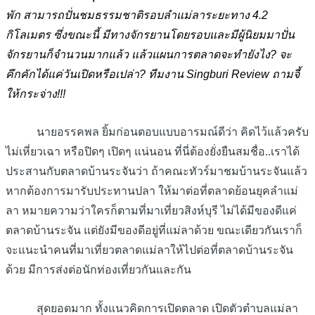
พัก สามารถปั่นชมธรรมชาติรอบลำแม่ลาระยะทาง 4.2
กิโลเมตร ซึ่งขณะนี้ มีทางจักรยานโดยรอบและมีผู้นิยมมาปั่น
จักรยานก็จำนวนมากแล้ว แล้วแผนการตลาดจะทำยังไง? จะ
คึกคักได้แค่วันเปิดหรือเปล่า? ทีมงาน Singburi Review ถามจี้
ให้กระจ่าง!!!
นายอรรคพล ยิ้มก่อนตอบแบบอารมณ์ดีว่า คิดไว้แล้วครับ
ไม่เหี่ยวเฉา หรือปิดๆ เปิดๆ แน่นอน ที่นี่ต้องยั่งยืนสมชื่อ..เราได้
ประสานกับตลาดบ้านระจันว่า ถ้าคณะทัวร์มาชมบ้านระจันแล้ว
หากต้องการมารับประทานปลา ให้มาต่อที่ตลาดย้อนยุคลำแม่
ลา หมายความว่าใครก็ตามที่มาเที่ยวสิงห์บุรี ไม่ได้มีของดีแค่
ตลาดบ้านระจัน แต่ยังมีของดีอยู่ที่แม่ลาด้วย ขณะเดียวกันเราก็
จะแนะนำคนที่มาเที่ยวตลาดแม่ลาให้ไปต่อที่ตลาดบ้านระจัน
ด้วย มีการส่งต่อนักท่องเที่ยวกันและกัน
สุดยอดมาก ทั้งแนวคิดการเปิดตลาด เปิดตัวตำบลแม่ลา