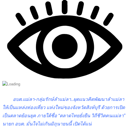
อบต.แม่ลา-กลุ่มรักษ์ลำแม่ลา..ผุดแนวคิดพัฒนาลำแม่ลา
ให้เป็นแหล่งท่องเที่ยว แห่งใหม่ของจังหวัดสิงห์บุรี ด้วยการเปิด
เป็นตลาดย้อนยุค ภายใต้ชื่อ “ตลาดไทยยั่งยืน วิถีชีวิตคนแม่ลา”
นายก อบต. มั่นใจไม่เกินมิถุนายนนี้ เปิดได้แน่