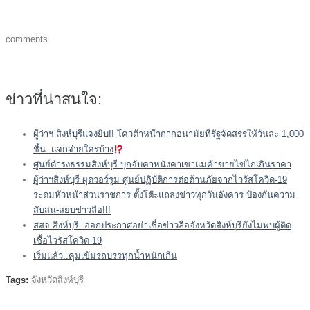
comments
ข่าวที่น่าสนใจ:
ผู้ว่าฯ สิงห์บุรีแจงยิบ!! โควต้าหน้ากากอนามัยที่รัฐจัดสรรให้วันละ 1,000
ชิ้น..แจกจ่ายใครบ้าง
ศูนย์ดำรงธรรมสิงห์บุรี บุกจับคาหนังคาเขาแม่ค้าขายไข่ไก่เกินราคา
ผู้ว่าฯสิงห์บุรี ผุดวอร์รูม ศูนย์ปฏิบัติการต่อต้านภัยจากไวรัสโควิด-19
ระดมหัวหน้าส่วนราชการ ตั้งโต๊ะแถลงข่าวทุกวันอังคาร ป้องกันความ
สับสน-สยบข่าวลือ!!!
สสจ.สิงห์บุรี..ออกประกาศอย่าเชื่อข่าวลือจังหวัดสิงห์บุรียังไม่พบผู้ติด
เชื้อไวรัสโควิด-19
เริ่มแล้ว..คุมเข้มรถบรรทุกน้ำหนักเกิน
Tags:
จังหวัดสิงห์บุรี