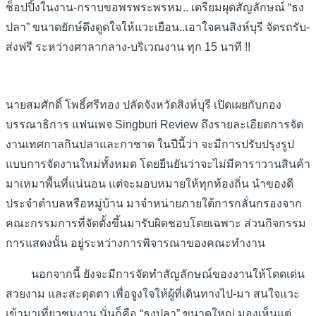
ช็อปปิ้งในงาน-กราบขอพรพระพรหม.. เตรียมผุดสัญลักษณ์ “ธง
ปลา” ขนาดยักษ์ดึงดูดใจให้แวะเยือน..เอาใจคนสิงห์บุรี จัดรถรับ-
ส่งฟรี ระหว่างศาลากลาง-บริเวณงาน ทุก 15 นาที !!
นายสมศักดิ์ โพธิ์ศรีทอง ปลัดจังหวัดสิงห์บุรี เปิดเผยกับกอง
บรรณาธิการ แฟนเพจ Singburi Review ถึงรายละเอียดการจัด
งานเทศกาลกินปลาและกาชาด ในปีนี้ว่า จะมีการปรับปรุงรูป
แบบการจัดงานใหม่ทั้งหมด โดยยืนยันว่าจะไม่มีคาราวานสินค้า
มาเหมาพื้นที่แน่นอน แต่จะมอบหมายให้ทุกท้องถิ่น นำของดี
ประจำตำบลหรือหมู่บ้าน มาจำหน่ายภายใต้การกลั่นกรองจาก
คณะกรรมการที่จัดตั้งขึ้นมารับผิดชอบโดยเฉพาะ ส่วนกิจกรรม
การแสดงนั้น อยู่ระหว่างการพิจารณาของคณะทำงาน
นอกจากนี้ ยังจะมีการจัดทำสัญลักษณ์ของงานให้โดดเด่น
สวยงาม และสะดุดตา เพื่อจูงใจให้ผู้ที่เดินทางไป-มา สนใจแวะ
เข้ามาเที่ยวชมงาน นั่นก็คือ “ธงปลา” ขนาดใหญ่ มองเห็นแต่