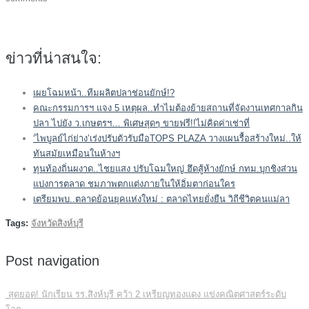
ข่าวที่น่าสนใจ:
เผยโฉมหน้า..ทีมผลิตปลาช่อนยักษ์!?
คณะกรรมการฯ แจง 5 เหตุผล..ทำไมต้องย้ายสถานที่จัดงานเทศกาลกิน
ปลา ไปยัง ว.เกษตรฯ… พิเศษสุดๆ ขายฟรี!!ไม่คิดค่าเช่าที่
‘ไพบูลย์ไก่ย่าง’เร่งปรับตัวรับมือTOPS PLAZA วางแผนรื้อสร้างใหม่..ให้
ทันสมัยเหมือนในห้างฯ
ทุนท้องถิ่นผงาด..ไชยแสง ปรับโฉมใหญ่ ฮึดสู้ห้างยักษ์ กทม.บุกชิงส่วน
แบ่งการตลาด ชมภาพตกแต่งภายในให้อิ่มตาก่อนใคร
เตรียมพบ..ตลาดย้อนยุคแห่งใหม่ : ตลาดไทยยั่งยืน วิถีชีวิตคนแม่ลา
Tags:
จังหวัดสิงห์บุรี
Post navigation
สุดยอด! นักเรียน รร.สิงห์บุรี คว้า 2 เหรียญทองแดง แข่งคณิตศาสตร์ระดับ