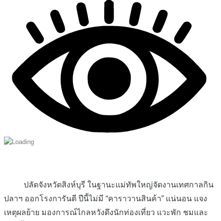
ปลัดจังหวัดสิงห์บุรี ในฐานะแม่ทัพใหญ่จัดงานเทศกาลกิน
ปลาฯ ออกโรงการันตี ปีนี้ไม่มี “คาราวานสินค้า” แน่นอน แจง
เหตุผลย้าย มองการณ์ไกลหวังดึงนักท่องเที่ยว แวะพัก ชมและ