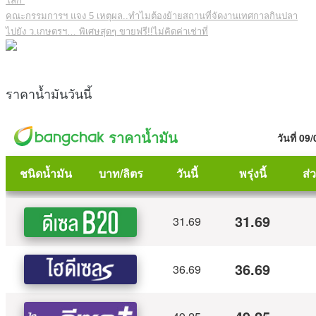
โลก
คณะกรรมการฯ แจง 5 เหตุผล..ทำไมต้องย้ายสถานที่จัดงานเทศกาลกินปลา
ไปยัง ว.เกษตรฯ… พิเศษสุดๆ ขายฟรี!!ไม่คิดค่าเช่าที่
ราคาน้ำมันวันนี้