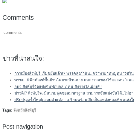
Comments
comments
ข่าวที่น่าสนใจ:
การเมืองสิงห์บุรี เริ่มขยับแล้ว!? พรรคลุงกำนัน..คว้าทายาทหมูทุบ “วัชร
พาชม..พิพิธภัณฑ์พื้นบ้านโคบาลบ้านค่าย แหล่งรวมของใช้ของคน “ลุ่มแม
อบจ.สิงห์บุรีจัดแข่งขันฟุตบอล 7 คน ชิงรางวัลเพียบ!!!
ข่าวดี!? สิงห์บุรีจะมีสนามฟุตซอลมาตรฐาน สามารถจัดแข่งขันได้..ไม่อา
ปรับปรุงครั้งใหญ่ตลอดลำแม่ลา เตรียมพร้อมเปิดเป็นแหล่งท่องเที่ยวแห่งให
Tags:
จังหวัดสิงห์บุรี
Post navigation