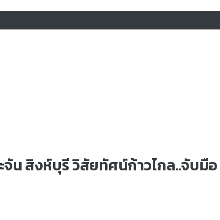
ัน สิงห์บุรี วิสัยทัศน์ก้าวไกล..จับม