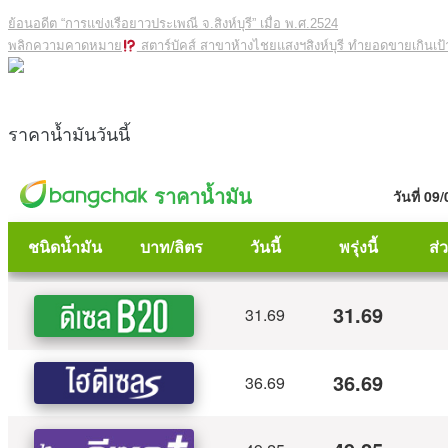
ย้อนอดีต “การแข่งเรือยาวประเพณี จ.สิงห์บุรี” เมื่อ พ.ศ.2524
พลิกความคาดหมาย
สตาร์บัคส์ สาขาห้างไชยแสงฯสิงห์บุรี ทำยอดขายเกินเป้
ราคาน้ำมันวันนี้