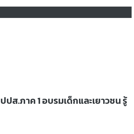
ือ ปปส.ภาค 1 อบรมเด็กและเยาวชน รู้