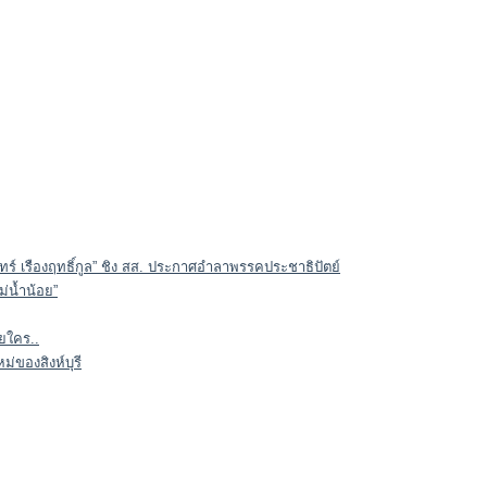
ินทร์ เรืองฤทธิ์กูล” ชิง สส. ประกาศอำลาพรรคประชาธิปัตย์
่น้ำน้อย”
ยใคร..
ม่ของสิงห์บุรี