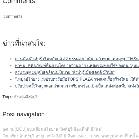
Comments
comments
ข่าวที่น่าสนใจ:
การเมืองสิงห์บุรี เริ่มขยับแล้ว!? พรรคลุงกำนัน..คว้าทายาทหมูทุบ “วัชร
พาชม..พิพิธภัณฑ์พื้นบ้านโคบาลบ้านค่าย แหล่งรวมของใช้ของคน “ลุ่มแม
ลงนาม(MOU)ขับเคลื่อนนโยบาย “สิงห์บุรีเมืองเด็กดี มีวินัย”
‘ไพบูลย์ไก่ย่าง’เร่งปรับตัวรับมือTOPS PLAZA วางแผนรื้อสร้างใหม่..ให้
ปรับปรุงครั้งใหญ่ตลอดลำแม่ลา เตรียมพร้อมเปิดเป็นแหล่งท่องเที่ยวแห่งให
Tags:
จังหวัดสิงห์บุรี
Post navigation
ลงนาม(MOU)ขับเคลื่อนนโยบาย “สิงห์บุรีเมืองเด็กดี มีวินัย”
วัดการ้อง อินทร์บุรี อายุมากถึง 316 ปี มีหลวงพ่อขาว..พระพุทธรูปหินศักดิ์สิทธ