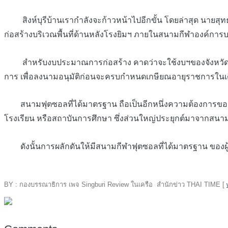
สิงห์บุรีบ้านเรากำลังจะก้าวหน้าไปอีกขั้น โดยล่าสุด นายสุทธ
ก่อสร้างบริเวณพื้นที่ด้านหลังโรงยิมฯ ภายในสนามกีฬาองค์การบริ
สำหรับงบประมาณการก่อสร้าง คาดว่าจะใช้งบฯของจังหวัด ซึ่งขณ
การ เพื่อลงนามอนุมัติก่อนจะครบกำหนดเกษียณอายุราชการในเดือ
สนามฟุตซอลที่ได้มาตรฐาน ถือเป็นอีกหนึ่งความต้องการของช
โรงเรียน หรือสถาบันการศึกษา ซึ่งส่วนใหญ่ประยุกต์มาจากสนา
ดังนั้นการผลักดันให้มีสนามกีฬาฟุตซอลที่ได้มาตรฐาน ของผู้ว่าฯสิง
BY : กองบรรณาธิการ เพจ Singburi Review ในเครือ สำนักข่าว THAI TIME [