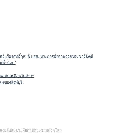
ินทร์ เรืองฤทธิ์กูล” ชิง สส. ประกาศอำลาพรรคประชาธิปัตย์
่น้ำน้อย”
ทันสมัยเหมือนในห้างฯ
ม่ของสิงห์บุรี
ิ์ ผนังอุโบสถประดับด้วยถ้วยชามสังคโลก