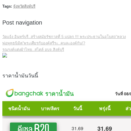
Tags:
จังหวัดสิงห์บุรี
Post navigation
วัดแจ้ง อินทร์บุรี..สร้างสมัยรัชกาลที่ 5 แปลก !!! พระประธานในอุโบสถ“หลวง
พ่อพุทธนิมิต”พระเศียรกับองค์สรีระ..คนละองค์กัน!?
รณรงค์แต่งผ้าไทย..สไตล์ อบจ.สิงห์บุรี
ราคาน้ำมันวันนี้