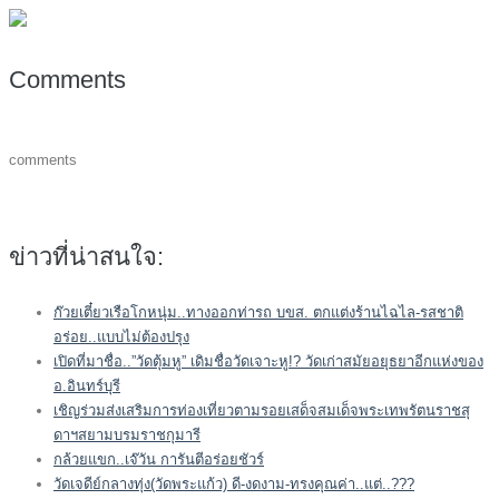
Comments
comments
ข่าวที่น่าสนใจ:
ก๊วยเตี๋ยวเรือโกหนุ่ม..ทางออกท่ารถ บขส. ตกแต่งร้านไฉไล-รสชาติ
อร่อย..แบบไม่ต้องปรุง
เปิดที่มาชื่อ..”วัดตุ้มหู” เดิมชื่อวัดเจาะหู!? วัดเก่าสมัยอยุธยาอีกแห่งของ
อ.อินทร์บุรี
เชิญร่วมส่งเสริมการท่องเที่ยวตามรอยเสด็จสมเด็จพระเทพรัตนราชสุ
ดาฯสยามบรมราชกุมารี
กล้วยแขก..เจ๊วัน การันตีอร่อยชัวร์
วัดเจดีย์กลางทุ่ง(วัดพระแก้ว) ดี-งดงาม-ทรงคุณค่า..แต่..???