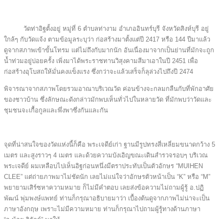
วัดท่าอิฐตั้งอยู่ หมู่ที่ 6 ตำบลท่างาม อำเภออินทร์บุรี จังหวัดสิงห์บุรี อยู่
ใกล้ๆ กับวัดแจ้ง ตามข้อมูลระบุว่า ก่อสร้างมาตั้งแต่ปี 2417 หรือ 144 ปีมาแล้ว
ดูจากสภาพเข้าขั้นโทรม แต่ไม่ถึงกับมากนัก อันเนื่องมาจากเป็นย่านที่มักจะถูก
น้ำท่วมอยู่บ่อยครั้ง เพิ่งมาได้พระราชทานวิสุงคามสีมาเอาในปี 2451 เพื่อ
ก่อสร้างอุโบสถให้มั่นคงแข็งแรง ซึ่งกว่าจะแล้วเสร็จก็ลุล่วงไปถึงปี 2474
พิจารณาจากสภาพโดยรวมอาณาบริเวณวัด ค่อนข้างจะกลมกลืนกับที่พักอาศัย
ของชาวบ้าน ซึ่งลักษณะดังกล่าวมักพบเห็นทั่วไปในหลายวัด ที่มักพบว่าวัดและ
ชุมชนจะเกื้อกูลและพึ่งพาซึ่งกันและกัน
จุดที่น่าสนใจของวัดแห่งนี้ก็คือ พระเจดีย์เก่า ฐานมีรูปทรงสี่เหลี่ยมขนาดกว้าง 5
เมตร และสูงราวๆ 4 เมตร และด้วยความบังเอิญขณะเดินสำรวจรอบๆ บริเวณ
พระเจดีย์ ผมเหลือบไปเห็นอิฐก่อนหนึ่งมีตราประทับเป็นตัวอักษร “MUIHEN
CLEE” แต่ถ่ายภาพมาไม่ชัดนัก เลยไม่แน่ใจว่าอักษรตัวหน้าเป็น “K” หรือ “M”
พยายามเสิร์ซหาความหมาย ก็ไม่มีคำตอบ เลยส่งข้อความไม่ถามผู้รู้ อ.ปฏิ
พัฒน์ พุ่มพงษ์แพทย์ ท่านก็กรุณาอธิบายมาว่า เบื้องต้นดูจากภาพไม่น่าจะเป็น
ภาษาอังกฤษ เพราะไม่มีความหมาย ท่านก็กรุณาไปถามผู้รู้ทางด้านภาษา