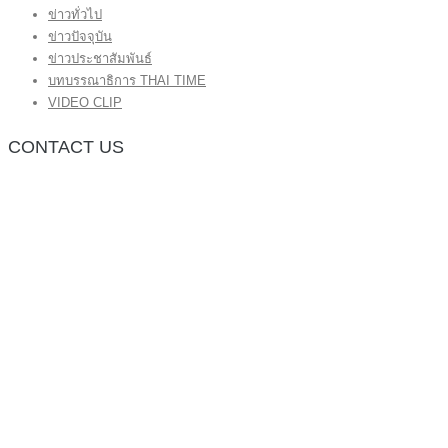
ข่าวทั่วไป
ข่าวปัจจุบัน
ข่าวประชาสัมพันธ์
บทบรรณาธิการ THAI TIME
VIDEO CLIP
CONTACT US
กองบรรณาธิการ โทร.062-383-8981
(thaitime3211@hotmail.com)
ติดต่อลงโฆษณาเว็บไซต์ โทร.062-383-8981
(thaitime3211@hotmail.com)
ติดต่อร้องเรียน thaitime3211@hotmail.com
© 2018 thaitimeonline. All Rights Reserved.
พระนครซอฟต์
ขั้นไปด้านบน
หน้าแรก
ข่าวทั่วไป
ข่าวปัจจุบัน
ข่าวประชาสัมพันธ์
บทบรรณาธิการ THAI TIME