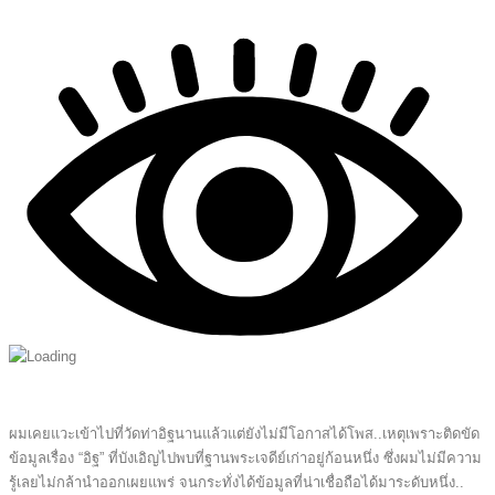
ผมเคยแวะเข้าไปที่วัดท่าอิฐนานแล้วแต่ยังไม่มีโอกาสได้โพส..เหตุเพราะติดขัด
ข้อมูลเรื่อง “อิฐ” ที่บังเอิญไปพบที่ฐานพระเจดีย์เก่าอยู่ก้อนหนึ่ง ซึ่งผมไม่มีความ
รู้เลยไม่กล้านำออกเผยแพร่ จนกระทั่งได้ข้อมูลที่น่าเชื่อถือได้มาระดับหนึ่ง..