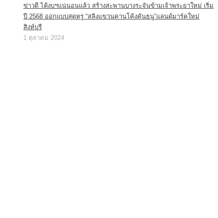
ข่าวดี ได้งบฯแน่นอนแล้ว สร้างสะพานบางระจันข้ามเจ้าพระยาใหม่ เริ่ม
ปี 2568 ออกแบบสุดหรู “สลิงแขวนคานโค้งคันธนู”แลนด์มาร์คใหม่
สิงห์บุรี
1 ตุลาคม 2024