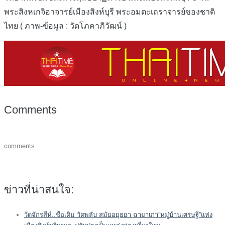
พระสิงหเกจิอาจารย์เมืองสิงห์บุรี พระอมตะเถราจารย์ของชาติ
ไทย ( ภาพ-ข้อมูล : วัดโภคาภิวัฒน์ )
Comments
comments
ข่าวที่น่าสนใจ:
วัดจักรสีห์..ชื่อเดิม วัดพลับ สมัยอยุธยา ฉายาเก่า”หมู่บ้านเศรษฐี”แห่ง