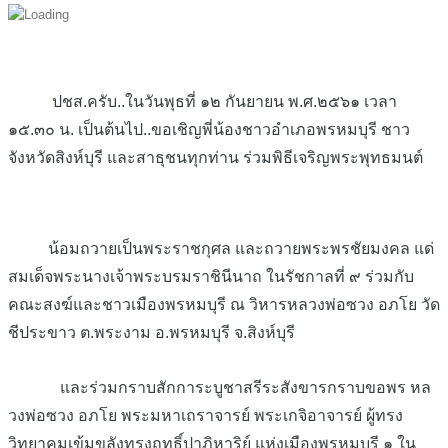
ปชส.ครับ..ในวันพุธที่ ๑๒ กันยายน พ.ศ.๒๕๖๑ เวลา
๑๕.๓๐ น. เป็นต้นไป..ขอเชิญพี่น้องชาวอำเภอพรหมบุรี ชาว
จังหวัดสิงห์บุรี และสาธุชนทุกท่าน ร่วมพิธีเจริญพระพุทธมนต์
น้อมถวายเป็นพระราชกุศล และถวายพระพรชัยมงคล แด่
สมเด็จพระนางเจ้าพระบรมราชินีนาถ ในรัชกาลที่ ๙ ร่วมกับ
คณะสงฆ์และชาวเมืองพรหมบุรี ณ วิหารหลวงพ่อซวง อภโย วัด
ชีประขาว ต.พระงาม อ.พรหมบุรี จ.สิงห์บุรี
และร่วมกราบสักการะบูชาสรีระสังขารกราบขอพร หล
วงพ่อซวง อภโย พระมหาเถราจารย์ พระเกจิอาจารย์ ผู้ทรง
วิทยาคมเข้มขลังทรงฤทธิ์ปาฏิหาริย์ แห่งเมืองพรหมบุรี ๑ ใน