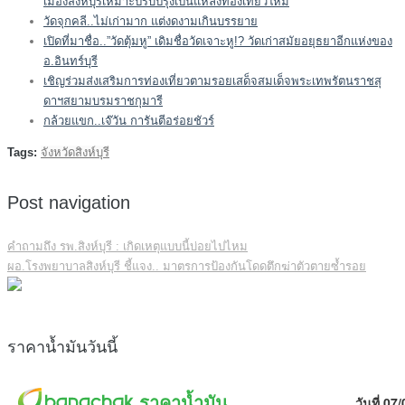
เมืองสิงห์บุรีเหมาะปรับปรุงเป็นแหล่งท่องเที่ยวใหม่
วัดจุกคลี..ไม่เก่ามาก แต่งดงามเกินบรรยาย
เปิดที่มาชื่อ..”วัดตุ้มหู” เดิมชื่อวัดเจาะหู!? วัดเก่าสมัยอยุธยาอีกแห่งของ
อ.อินทร์บุรี
เชิญร่วมส่งเสริมการท่องเที่ยวตามรอยเสด็จสมเด็จพระเทพรัตนราชสุ
ดาฯสยามบรมราชกุมารี
กล้วยแขก..เจ๊วัน การันตีอร่อยชัวร์
Tags:
จังหวัดสิงห์บุรี
Post navigation
คำถามถึง รพ.สิงห์บุรี : เกิดเหตุแบบนี้บ่อยไปไหม
ผอ.โรงพยาบาลสิงห์บุรี ชี้แจง.. มาตรการป้องกันโดดตึกฆ่าตัวตายซ้ำรอย
ราคาน้ำมันวันนี้