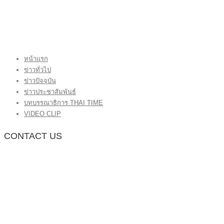
หน้าแรก
ข่าวทั่วไป
ข่าวปัจจุบัน
ข่าวประชาสัมพันธ์
บทบรรณาธิการ THAI TIME
VIDEO CLIP
CONTACT US
กองบรรณาธิการ โทร.062-383-8981
(thaitime3211@hotmail.com)
ติดต่อลงโฆษณาเว็บไซต์ โทร.062-383-8981
(thaitime3211@hotmail.com)
ติดต่อร้องเรียน thaitime3211@hotmail.com
© 2018 thaitimeonline. All Rights Reserved.
พระนครซอฟต์
ขั้นไปด้านบน