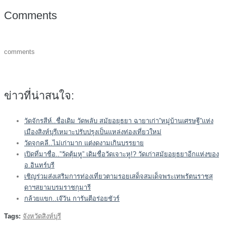
Comments
comments
ข่าวที่น่าสนใจ:
วัดจักรสีห์..ชื่อเดิม วัดพลับ สมัยอยุธยา ฉายาเก่า”หมู่บ้านเศรษฐี”แห่ง
เมืองสิงห์บุรีเหมาะปรับปรุงเป็นแหล่งท่องเที่ยวใหม่
วัดจุกคลี..ไม่เก่ามาก แต่งดงามเกินบรรยาย
เปิดที่มาชื่อ..”วัดตุ้มหู” เดิมชื่อวัดเจาะหู!? วัดเก่าสมัยอยุธยาอีกแห่งของ
อ.อินทร์บุรี
เชิญร่วมส่งเสริมการท่องเที่ยวตามรอยเสด็จสมเด็จพระเทพรัตนราชสุ
ดาฯสยามบรมราชกุมารี
กล้วยแขก..เจ๊วัน การันตีอร่อยชัวร์
Tags:
จังหวัดสิงห์บุรี