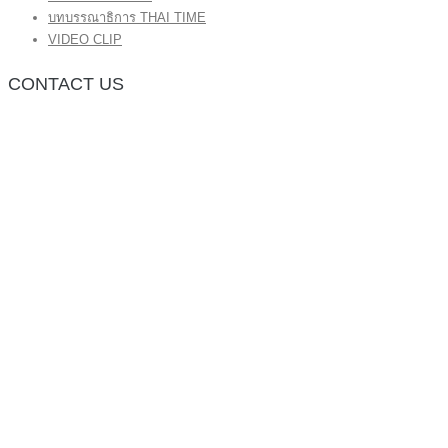
บทบรรณาธิการ THAI TIME
VIDEO CLIP
CONTACT US
กองบรรณาธิการ โทร.062-383-8981
(thaitime3211@hotmail.com)
ติดต่อลงโฆษณาเว็บไซต์ โทร.062-383-8981
(thaitime3211@hotmail.com)
ติดต่อร้องเรียน thaitime3211@hotmail.com
© 2018 thaitimeonline. All Rights Reserved.
พระนครซอฟต์
ขั้นไปด้านบน
หน้าแรก
ข่าวทั่วไป
ข่าวปัจจุบัน
ข่าวประชาสัมพันธ์
บทบรรณาธิการ THAI TIME
VIDEO CLIP
<img class=”aligncenter wp-image-1155 size-full”