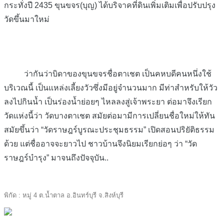
กระทั่งปี 2435 ขุนขจร(บุญ) ได้บริจาคที่ดินเพิ่มเติมเพื่อปรับปรุง
วัดขึ้นมาใหม่
ว่ากันว่าบิดาของขุนขจรชื่อตาเชต เป็นคหบดีคนหนึ่งใช้
บริเวณนี้ เป็นแหล่งเลี้ยงวัวซึ่งมีอยู่จำนวนมาก มีท่าสำหรับให้วัว
ลงไปกินน้ำ เป็นร่องน้ำย่อยๆ ไหลลงสู่เจ้าพระยา ต่อมาจึงเรียก
ว
ัดแห่งนี้ว่า วัดบางตาเชต สมัยต่อมามีการเปลี่ยนชื่อใหม่ให้ทัน
สมัยขึ้นว่า “วัดราษฎร์บูรณะประชุมธรรม” เปิดสอนปริยัติธรรม
ด้วย แต่ชื่ออาจจะยาวไป ชาวบ้านจึงนิยมเรียกย่อๆ ว่า “วัด
ราษฎร์บำรุง” มาจนถึงปัจจุบัน..
พิกัด : หมู่ 4 ต.น้ำตาล อ.อินทร์บุรี จ.สิงห์บุรี