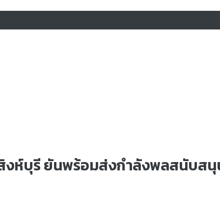
ห์บุรี ยันพร้อมส่งกำลังพลสนับสนุน..