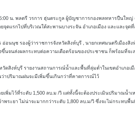
00 น. พลตรี วรการ ฮุ่นตระกูล ผู้บัญชาการกองพลทหารปืนใหญ่ ค่า
รี โดยจุดแรกไปที่บริเวณใต้สะพานบางระจัน อำเภอเมือง และและจุด
นุช รองผู้ว่าราชการจังหวัดสิงห์บุรี , นายกเทศมนตรีเมืองสิงห์บุ
ูงขึ้นจนส่งผลกระทบต่อความเดือดร้อนของประชาชน ก็พร้อมที่จะส่
บุรี รายงานสถานการณ์น้ำและพื้นที่ลุ่มต่ำในเขตอำเภอเมืองสิงห์บุ
ว่าปริมาณฝนจะมีเพิ่มขึ้นเกินกว่าที่คาดการณ์ไว้
ไว้ที่ระดับ 1,500 ลบ.ม /วิ แต่ทั้งนี้จะต้องประเมินปริมาณน้ำเห
ระยา ไม่น่าจะมากกว่าระดับ 1,800 ลบ.ม/วิ ซึ่งจะไม่กระทบพื้นที่จ