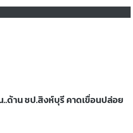
ด้าน ชป.สิงห์บุรี คาดเขื่อนปล่อย