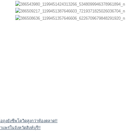
้อถุงยังชีพโควิดสูงกว่าท้องตลาด!!
แพร่ในจังหวัดสิงห์บุรี!!