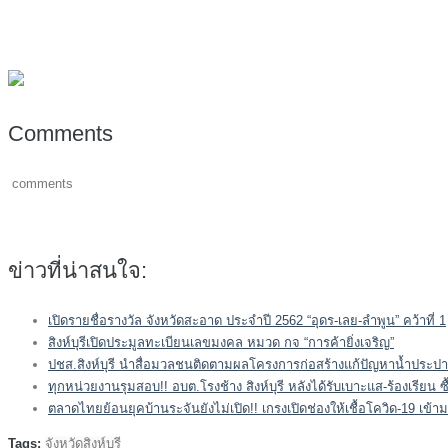
Comments
comments
ข่าวที่น่าสนใจ:
เปิดรายชื่อรางวัล จังหวัดสะอาด ประจำปี 2562 “อุดร-เลย-ลำพูน” คว้าที่ 1
สิงห์บุรีเปิดประมูลทะเบียนเลขมงคล หมวด กจ “การค้ายิ่งเจริญ”
ปชส.สิงห์บุรี นำสื่อมวลชนติดตามผลโครงการก่อสร้างแก้ปัญหาน้ำประปา
ทุกหน่วยงานรุมสอบ!! อบต.โรงช้าง สิงห์บุรี หลังได้รับเบาะแส-ร้องเรียน ซื
ตลาดไทยย้อนยุคบ้านระจันยังไม่เปิด!! เกรงเปิดช่องให้เชื้อโควิด-19 เข้ามา
Tags:
จังหวัดสิงห์บุรี