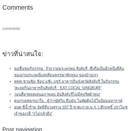
Comments
comments
ข่าวที่น่าสนใจ:
ขอชื่นชมกิจกรรม รำถวายพระพรหม สิงห์บุรี..ซึ่งถือเป็นอีกหนึ่งสีสัน
ของงานประเพณีแห่เทียนพรรษาฟักทอง ของบ้านเรา
ททท.ชวนชิม ช้อป แช๊ะ แชร์ อาหารถิ่นจังหวัดสิงห์บุรี ในกิจกรรม
“ตะลุยกินอาหารถิ่นสิงห์บุรี : EAT LOCAL SINGBURI”
วอนสื่อฯหยุดเสนอภาพลบ ยันสิงห์บุรีไม่มีทุจริตผ้าห่ม!
คนกรุงเทพฯเบาใจ.. ผู้ว่าฯอัศวิน ยืนยัน ไม่ตัดต้นไม้ในป้อมมหากาฬ
อบต.ชีน้ำร้าย จัดพิธีบวงสรวง 107 ปี ชาตะกาล ม.ร.ว.คึกฤทธิ์ ปราโมช
เจ้าของวลี “กูไม่กลัวมึง”
Post navigation