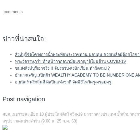
comments
ข่าวที่น่าสนใจ:
สิงห์บุรีจัดโครงการน้ำพระทัยพระราชทาน มอบทุน-ช่วยเหลือผู้ด้อยโอกาส
พระวัดราษฎร์ฯ ทำหน้ากากอนามัยแจกญาติโยมต้าน COVID-19
ขนส่งสิงห์บุรีเอาจริง!!! จับรถรับ-ส่งนักเรียน ทำผิดกม.!?
อำนาจเจริญ..เปิดตัว WEALTHY ACADEMY TO BE NUMBER ONE
อ.ธนิสร์ ศรีกลิ่นดี ศิลปินแห่งชาติ จัดพิธีไหว้ครู-ครอบครู
Post navigation
ศบค.เผยรายละเอียด 10 ผู้ป่วยใหม่ติดโควิด-19 มาจากต่างประเทศ ย้ำทำมาตรการเ
สรุปข่าวเด่นประจำวัน (9.00 น. 25 ก.ค. 63)