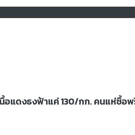
นื้อแดงธงฟ้าแค่ 130/กก. คนแห่ซื้อพรึ