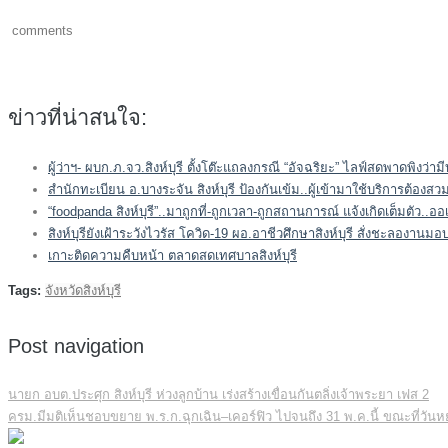
comments
ข่าวที่น่าสนใจ:
ผู้ว่าฯ- ผบก.ภ.จว.สิงห์บุรี ตั้งโต๊ะแถลงกรณี “อัจฉริยะ” ไลฟ์สดพาดพิงว่าม
สำนักทะเบียน อ.บางระจัน สิงห์บุรี ป้องกันเข้ม..ผู้เข้ามาใช้บริการต้อง
“foodpanda สิงห์บุรี”..มาถูกที่-ถูกเวลา-ถูกสถานการณ์ แจ้งเกิดเต็มตัว..ออ
สิงห์บุรียังเฝ้าระวังไวรัส โควิด-19 ผอ.อาชีวศึกษาสิงห์บุรี สั่งชะลองา
เกาะติดความคืบหน้า ตลาดสดเทศบาลสิงห์บุรี
Tags:
จังหวัดสิงห์บุรี
Post navigation
นายก อบต.ประศุก สิงห์บุรี ห่วงลูกบ้าน เร่งสร้างเขื่อนกันตลิ่งเจ้าพระยา เฟส 2
ครม.มีมติเห็นชอบขยาย พ.ร.ก.ฉุกเฉิน–เคอร์ฟิว ไปจนถึง 31 พ.ค.นี้ ขณะที่วันหย