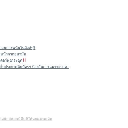
ีบ่อนการพนันในสิงห์บุรี
สวมหน้ากากอนามัย
เดอร์พุ่งกระฉูด
นมอบใบประกาศนียบัตรฯ ป้องกันการแพร่ระบาด..
ุดนักขัตฤกษ์มีมติให้หยุดตามเดิม