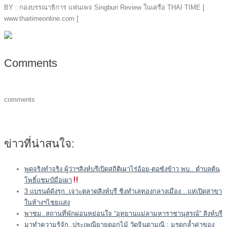
BY : กองบรรณาธิการ แฟนเพจ Singburi Review ในเครือ THAI TIME [
www.thaitimeonline.com ]
Comments
comments
ข่าวที่น่าสนใจ:
พูดจริงทำจริง ผู้ว่าฯสิงห์บุรีเปิดสถิติเผาไร่อ้อย-ตอซังข้าว พบ.. ตำบลต้น
โพธิ์แชมป์มือเผา
3 แบรนด์ดังรุก..เจาะตลาดสิงห์บุรี ชิงทำเลทองกลางเมือง…แห่เปิดสาขา
ในห้างฯไชยแสง
พาชม..สถานที่พักผ่อนหย่อนใจ “อุทยานแม่ลามหาราชานุสรณ์” สิงห์บุรี
มาทำความรู้จัก..ประเพณียายดอกไม้ วัดจินดามณี : มรดกล้ำค่าของ