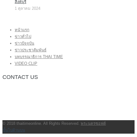
สิงห์บุรี
1 ตุลาคม 2024
หน้าแรก
ข่าวทั่วไป
ข่าวปัจจุบัน
ข่าวประชาสัมพันธ์
บทบรรณาธิการ THAI TIME
VIDEO CLIP
CONTACT US
กองบรรณาธิการ โทร.062-383-8981
(thaitime3211@hotmail.com)
ติดต่อลงโฆษณาเว็บไซต์ โทร.062-383-8981
(thaitime3211@hotmail.com)
ติดต่อร้องเรียน thaitime3211@hotmail.com
© 2018 thaitimeonline. All Rights Reserved.
พระนครซอฟต์
ขั้นไปด้านบน