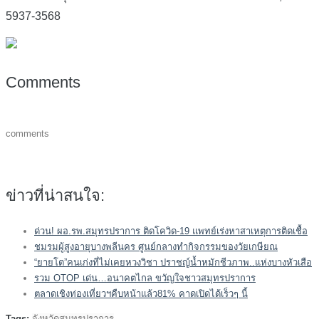
5937-3568
Comments
comments
ข่าวที่น่าสนใจ:
ด่วน! ผอ.รพ.สมุทรปราการ ติดโควิด-19 แพทย์เร่งหาสาเหตุการติดเชื้อ
ชมรมผู้สูงอายุบางพลีนคร ศูนย์กลางทำกิจกรรมของวัยเกษียณ
“ยายโต”คนเก่งที่ไม่เคยหวงวิชา ปราชญ์น้ำหมักชีวภาพ..แห่งบางหัวเสือ
รวม OTOP เด่น…อนาคตไกล ขวัญใจชาวสมุทรปราการ
ตลาดเชิงท่องเที่ยวฯคืบหน้าแล้ว81% คาดเปิดได้เร็วๆ นี้
Tags:
จังหวัดสมุทรปราการ