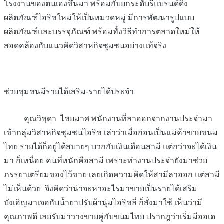
โรงงานของตนเองขึ้นมา พร้อมกับยกระดับรีแบรนด์ดิ้ง
ผลิตภัณฑ์ไอริชใหม่ให้เป็นหมวดหมู่ มีการพัฒนารูปแบบ
ผลิตภัณฑ์และบรรจุภัณฑ์ พร้อมทั้งวิธีทำการตลาดใหม่ให้
สอดคล้องกับแนวคิดวิสาหกิจชุมชนอย่างแท้จริง
ช่วยชุมชนมีรายได้เสริม-รายได้ประจำ
คุณวิชุดา ไชยมาศ พนักงานที่ลาออกจากงานประจำมา
เข้ากลุ่มวิสาหกิจชุมชนไอริช เล่าว่าเมื่อก่อนเป็นแม่ค้าขายขนม
ไทย รายได้ก็อยู่ได้สบายๆ บวกกับเงินเดือนสามี แต่กว่าจะได้เงิน
มา ก็เหนื่อย คนที่หนักคือสามี เพราะทำงานประจำยังมาช่วย
ภรรยาเตรียมของไว้ขาย เลยเกิดความคิดให้สามีลาออก แต่สามี
ไม่เห็นด้วย จึงคิดว่าน่าจะหาอะไรมาขายเป็นรายได้เสริม
บังเอิญมาเจอกับน้ำยาปรับผ้านุ่มไอริชลี่ ก็สั่งมาใช้ เห็นว่ามี
คุณภาพดี เลยรับมาวางขายคู่กับขนมไทย ปรากฎว่าเริ่มมีออเด