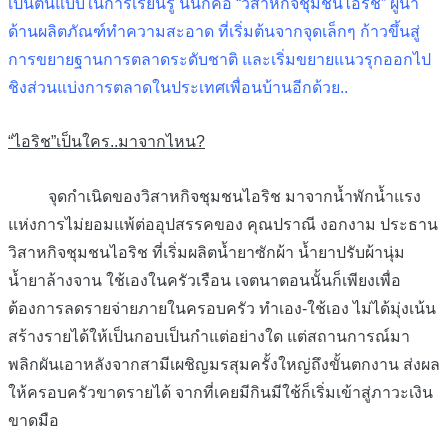
เป็นต้นแบบในการเรียนรู้ นั่นก็คือ “วิสาหกิจชุมชนไอริช” ผู้นำ
ด้านผลิตภัณฑ์ทำความสะอาด ที่เริ่มต้นจากจุดเล็กๆ ก้าวขึ้นสู่
การขยายฐานการตลาดระดับชาติ และเริ่มขยายแนวรุกออกไป
ชิงส่วนแบ่งการตลาดในประเทศเพื่อนบ้านอีกด้วย..
“ไอริช”เป็นใคร..มาจากไหน?
จุดกำเนิดของวิสาหกิจชุมชนไอริช มาจากน้ำพักน้ำแรง
แห่งการไม่ยอมแพ้ต่ออุปสรรคของ คุณปราณี งอกงาม ประธาน
วิสาหกิจชุมชนไอริช ที่เริ่มผลิตน้ำยาซักผ้า น้ำยาปรับผ้านุ่ม
น้ำยาล้างจาน ใช้เองในครัวเรือน เจตนาตอนนั้นก็เพียงเพื่อ
ต้องการลดรายจ่ายภายในครอบครัว ทำเอง-ใช้เอง ไม่ได้มุ่งเน้น
สร้างรายได้ให้เป็นกอบเป็นกำแต่อย่างใด แต่สถานการณ์มา
พลิกผันเอาหลังจากสามีเผชิญมรสุมครั้งใหญ่ถึงขั้นตกงาน ส่งผล
ให้ครอบครัวขาดรายได้ จากที่เคยมีกินมีใช้ก็เริ่มเข้าสู่ภาวะเงิน
ขาดมือ