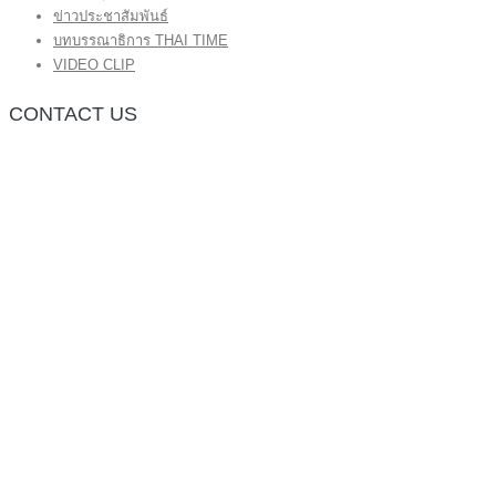
ข่าวประชาสัมพันธ์
บทบรรณาธิการ THAI TIME
VIDEO CLIP
CONTACT US
กองบรรณาธิการ โทร.062-383-8981
(thaitime3211@hotmail.com)
ติดต่อลงโฆษณาเว็บไซต์ โทร.062-383-8981
(thaitime3211@hotmail.com)
ติดต่อร้องเรียน thaitime3211@hotmail.com
© 2018 thaitimeonline. All Rights Reserved.
พระนครซอฟต์
ขั้นไปด้านบน
หน้าแรก
ข่าวทั่วไป
ข่าวปัจจุบัน
ข่าวประชาสัมพันธ์
บทบรรณาธิการ THAI TIME
VIDEO CLIP