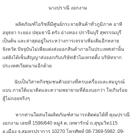
นางปราณี งอกงาม
ผลิตภัณฑ์ไอริชลี่มีศูนย์กระจายสินค้าทั่วภูมิภาค อาทิ
อยุธยา ระยอง ปทุมธานี ตรัง อ่างทอง ปราจีนบุรี สุพรรณบุรี
เป็นต้น และล่าสุดอยู่ในระหว่างการเจรจาเพิ่มเติมอีกหลาย
จังหวัด ปัจจุบันไม่เพียแต่งส่งออกสินค้าภายในประเทศเท่านั้น
แต่ยังได้เซ็นสัญญาส่งออกกับบริษัทฮัวไมเทรดดิ้ง บริษัทจาก
ประเทศเวียดนามอีกด้วย
นับเป็นวิสาหกิจชุมชนตัวอย่างที่ครบเครื่องและสมบูรณ์
แบบ ภายใต้แนวคิดและความพยายามที่ต้องบอกว่า ใจเกินร้อย
สู้ไม่ถอยจริงๆ
หากท่านใดสนใจผลิตภัณฑ์สามารถติดต่อได้ที่ คุณปราณี
งอกงาม เลขที่ 1596/640 หมู่4 ต. เทพารักษ์ ถ.สุขุมวิท115
อ.เมือง จ.สมุทรปราการ 10270 โทรศัพท์ 08-7369-5982 ,09-