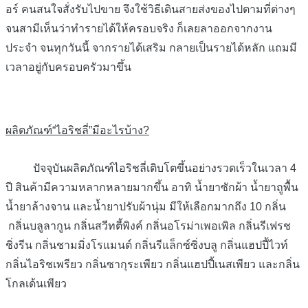
อร์ คนสนใจสั่งรับไปขาย จึงใช้วิธีเดินสายส่งของไปตามที่ต่างๆ
จนสามีเห็นว่าทำรายได้ให้ครอบจริง ก็เลยลาออกจากงาน
ประจำ จนทุกวันนี้ จากรายได้เสริม กลายเป็นรายได้หลัก แถมมี
เวลาอยู่กับครอบครัวมาขึ้น
ผลิตภัณฑ์“ไอริชลี่”มีอะไรบ้าง?
ปัจจุบันผลิตภัณฑ์ไอริชลี่เติบโตขึ้นอย่างรวดเร็วในเวลา 4
ปี สินค้ามีความหลากหลายมากขึ้น อาทิ น้ำยาซักผ้า น้ำยาถูพื้น
น้ำยาล้างจาน และน้ำยาปรับผ้านุ่ม มีให้เลือกมากถึง 10 กลิ่น
กลิ่นบลูลากูน กลิ่นสวีทตี้พิงค์ กลิ่นอโรม่าเพอเพิล กลิ่นรีเฟรช
ชิ่งรีน กลิ่นชามมิ่งโรแมนต์ กลิ่นรีแล็กซ์ซิ่งบลู กลิ่นแฮปปี้ไวท์
กลิ่นไอริชเพรียว กลิ่นซากุระเพียว กลิ่นแฮปปี้เนสเพียว และกลิ่น
โกลเด้นเพียว