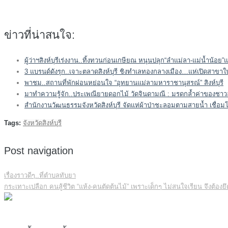
ข่าวที่น่าสนใจ:
ผู้ว่าฯสิงห์บุรีเร่งงาน..ทิ้งทวนก่อนเกษียณ หนุนปลุก“ลำแม่ลา-แม่น้ำน้อย”แ
3 แบรนด์ดังรุก..เจาะตลาดสิงห์บุรี ชิงทำเลทองกลางเมือง…แห่เปิดสาขา
พาชม..สถานที่พักผ่อนหย่อนใจ “อุทยานแม่ลามหาราชานุสรณ์” สิงห์บุรี
มาทำความรู้จัก..ประเพณียายดอกไม้ วัดจินดามณี : มรดกล้ำค่าของชาวล
สำนักงานวัฒนธรรมจังหวัดสิงห์บุรี จัดแห่ผ้าป่าชะลอมตามสายน้ำ เชื่อมโย
Tags:
จังหวัดสิงห์บุรี
Post navigation
เรื่องราวดีๆ..ที่ตำบลทับยา
กระเทาะเปลือก คนสู้ชีวิต “แห้ง-คนตัดต้นไม้” เพราะเด็กๆ ไม่สนใจเรียน จึงต้องยึด