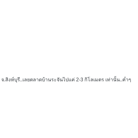
สิงห์บุรี..เลยตลาดบ้านระจันไปแค่ 2-3 กิโลเมตร เท่านั้น..ค่ำๆ