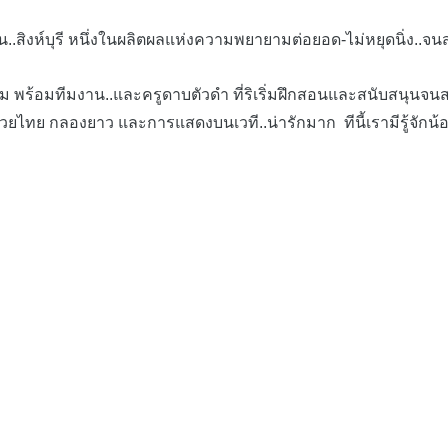
ิงห์บุรี หนึ่งในผลิตผลแห่งความพยายามต่อยอด-ไม่หยุดนิ่ง..จนส
พร้อมทีมงาน..และครูดาบตัวดำ ที่ริเริ่มฝึกสอนและสนับสนุนจนสา
 มวยไทย กลองยาว และการแสดงบนเวที..น่ารักมาก ทีนี้เรามีรู้จักน้อ