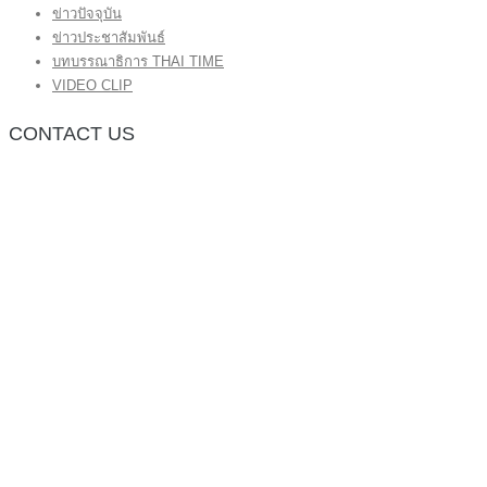
ข่าวปัจจุบัน
ข่าวประชาสัมพันธ์
บทบรรณาธิการ THAI TIME
VIDEO CLIP
CONTACT US
กองบรรณาธิการ โทร.062-383-8981
(thaitime3211@hotmail.com)
ติดต่อลงโฆษณาเว็บไซต์ โทร.062-383-8981
(thaitime3211@hotmail.com)
ติดต่อร้องเรียน thaitime3211@hotmail.com
© 2018 thaitimeonline. All Rights Reserved.
พระนครซอฟต์
ขั้นไปด้านบน
หน้าแรก
ข่าวทั่วไป
ข่าวปัจจุบัน
ข่าวประชาสัมพันธ์
บทบรรณาธิการ THAI TIME
VIDEO CLIP