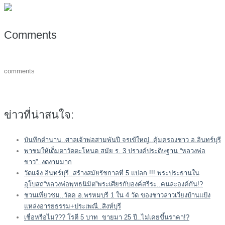
Comments
comments
ข่าวที่น่าสนใจ:
บันทึกตำนาน..ศาลเจ้าพ่อสามพันปี จรเข้ใหญ่..คุ้มครองชาว อ.อินทร์บุรี
พาชมให้เต็มตาวัดตะโหนด สมัย ร. 3 ปรางค์ประดิษฐาน “หลวงพ่อ
ขาว”..งดงามมาก
วัดแจ้ง อินทร์บุรี..สร้างสมัยรัชกาลที่ 5 แปลก !!! พระประธานใน
อุโบสถ“หลวงพ่อพุทธนิมิต”พระเศียรกับองค์สรีระ..คนละองค์กัน!?
ชวนเที่ยวชม..วัดคู อ.พรหมบุรี 1 ใน 4 วัด ของชาวลาวเวียงบ้านแป้ง
แหล่งอารยธรรม+ประเพณี..สิงห์บุรี
เชื่อหรือไม่??? โรตี 5 บาท ขายมา 25 ปี..ไม่เคยขึ้นราคา!?