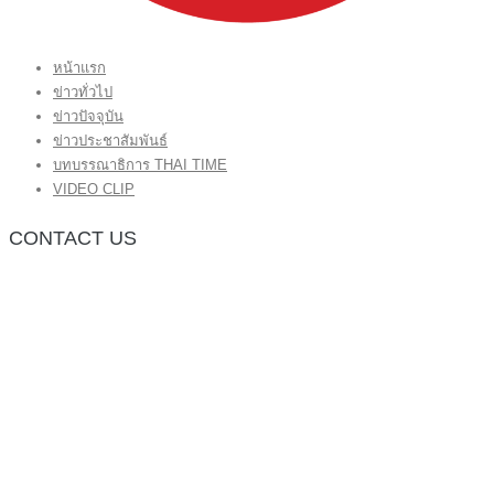
หน้าแรก
ข่าวทั่วไป
ข่าวปัจจุบัน
ข่าวประชาสัมพันธ์
บทบรรณาธิการ THAI TIME
VIDEO CLIP
CONTACT US
กองบรรณาธิการ โทร.062-383-8981
(thaitime3211@hotmail.com)
ติดต่อลงโฆษณาเว็บไซต์ โทร.062-383-8981
(thaitime3211@hotmail.com)
ติดต่อร้องเรียน thaitime3211@hotmail.com
© 2018 thaitimeonline. All Rights Reserved.
พระนครซอฟต์
ขั้นไปด้านบน
หน้าแรก
ข่าวทั่วไป