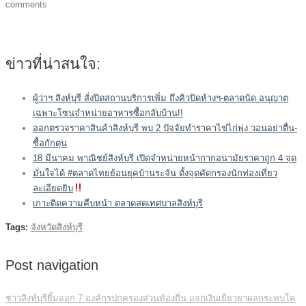
comments
ข่าวที่น่าสนใจ:
ผู้ว่าฯ สิงห์บุรี สั่งปิดสถานบริการเพิ่ม ถึงคิวปิดห้างฯ-ตลาดนัด อนุญาต
เฉพาะโซนจำหน่ายอาหารซื้อกลับบ้าน!!
ออกตรวจราคาสินค้าสิงห์บุรี พบ 2 ปัจจัยทำราคาไข่ไก่พุ่ง วอนอย่าตื่น-
ซื้อกักตุน
18 มีนาคม พาณิชย์สิงห์บุรี เปิดจำหน่ายหน้ากากอนามัยราคาถูก 4 จุด
มั่นใจได้ #ตลาดไทยย้อนยุคบ้านระจัน ตั้งจุดคัดกรองนักท่องเที่ยว
ละเอียดยิบ
เกาะติดความคืบหน้า ตลาดสดเทศบาลสิงห์บุรี
Tags:
จังหวัดสิงห์บุรี
Post navigation
ชาวสิงห์บุรียิ้มออก 7 องค์กรปกครองส่วนท้องถิ่น แจกเงินเยียวยาผลกระทบโค