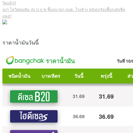
วิดแล้ว!!
งบฯ โควิดพ่นพิษ ส่ง ป.ป.ช.ชี้มูลนายก อบต. โรงช้าง หลังถูกร้องซื้อถุงยังชีพ
แพง!!
ราคาน้ำมันวันนี้