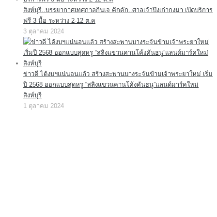
สิงห์บุรี..บรรยากาศเทศกาลกินเจ คึกคัก..ศาลเจ้าปึงเถ่ากงม่า เปิดบริการ
ฟรี 3 มื้อ ระหว่าง 2-12 ต.ค
3 ตุลาคม 2024
ข่าวดี ได้งบฯแน่นอนแล้ว สร้างสะพานบางระจันข้ามเจ้าพระยาใหม่ เริ่ม
ปี 2568 ออกแบบสุดหรู “สลิงแขวนคานโค้งคันธนู”แลนด์มาร์คใหม่
สิงห์บุรี
1 ตุลาคม 2024