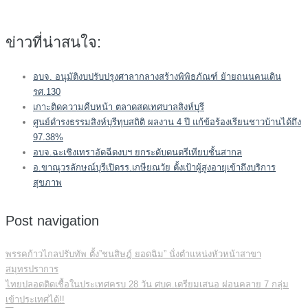
ข่าวที่น่าสนใจ:
อบจ. อนุมัติงบปรับปรุงศาลากลางสร้างพิพิธภัณฑ์ ย้ายถนนคนเดิน
รศ.130
เกาะติดความคืบหน้า ตลาดสดเทศบาลสิงห์บุรี
ศูนย์ดำรงธรรมสิงห์บุรีทุบสถิติ ผลงาน 4 ปี แก้ข้อร้องเรียนชาวบ้านได้ถึง
97.38%
อบจ.ฉะเชิงเทราอัดฉีดงบฯ ยกระดับดนตรีเทียบชั้นสากล
อ.ขาณุวรลักษณ์บุรีเปิดรร.เกษียณวัย ตั้งเป้าผู้สูงอายุเข้าถึงบริการ
สุขภาพ
Post navigation
พรรคก้าวไกลปรับทัพ ตั้ง”ชนสิษฎ์ ยอดฉิม” นั่งตำแหน่งหัวหน้าสาขา
สมุทรปราการ
ไทยปลอดติดเชื้อในประเทศครบ 28 วัน ศบค.เตรียมเสนอ ผ่อนคลาย 7 กลุ่ม
เข้าประเทศได้!!