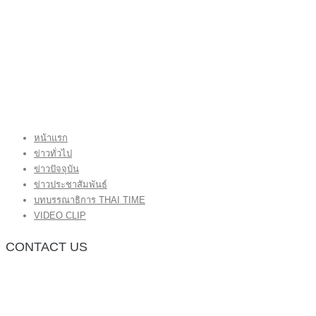
หน้าแรก
ข่าวทั่วไป
ข่าวปัจจุบัน
ข่าวประชาสัมพันธ์
บทบรรณาธิการ THAI TIME
VIDEO CLIP
CONTACT US
กองบรรณาธิการ โทร.062-383-8981
(thaitime3211@hotmail.com)
ติดต่อลงโฆษณาเว็บไซต์ โทร.062-383-8981