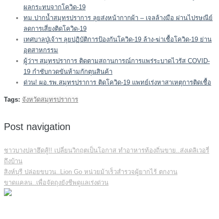
ผลกระทบจากโควิด-19
ทม.ปากน้ำสมุทรปราการ ลุยส่งหน้ากากผ้า – เจลล้างมือ ผ่านไปรษณีย์
ลดการเสี่ยงติดโควิด-19
เทศบาลปู่เจ้าฯ ลุยปฏิบัติการป้องกันโควิด-19 ล้าง-ฆ่าเชื้อโควิด-19 ย่าน
อุตสาหกรรม
ผู้ว่าฯ สมุทรปราการ ติดตามสถานการณ์การแพร่ระบาดไวรัส COVID-
19 กำชับกวดขันห้ามกักตุนสินค้า
ด่วน! ผอ.รพ.สมุทรปราการ ติดโควิด-19 แพทย์เร่งหาสาเหตุการติดเชื้อ
Tags:
จังหวัดสมุทรปราการ
Post navigation
ชาวบางปลาฮึดสู้!! เปลี่ยนวิกฤตเป็นโอกาส ทำอาหารท้องถิ่นขาย..ส่งเดลิเวอรี่
ถึงบ้าน
สิงห์บุรี ปล่อยขบวน..Lion Go หน่วยม้าเร็วสำรวจผู้ยากไร้ ตกงาน
ขาดแคลน..เพื่อจัดถุงยังชีพดูแลเร่งด่วน