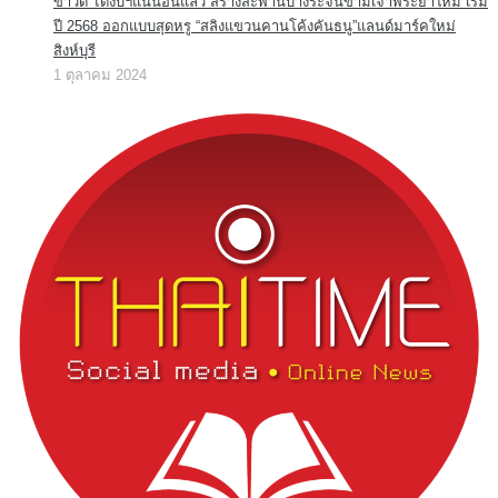
ข่าวดี ได้งบฯแน่นอนแล้ว สร้างสะพานบางระจันข้ามเจ้าพระยาใหม่ เริ่ม
ปี 2568 ออกแบบสุดหรู “สลิงแขวนคานโค้งคันธนู”แลนด์มาร์คใหม่
สิงห์บุรี
1 ตุลาคม 2024