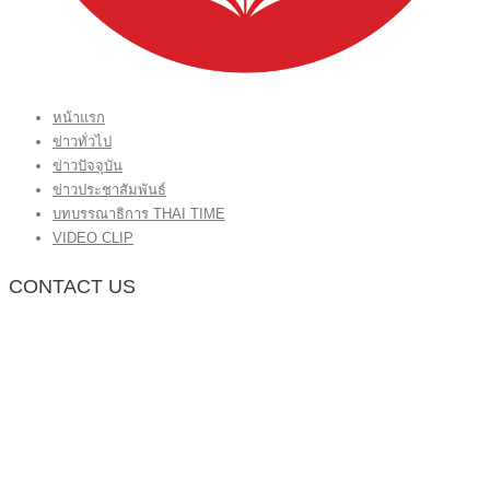
หน้าแรก
ข่าวทั่วไป
ข่าวปัจจุบัน
ข่าวประชาสัมพันธ์
บทบรรณาธิการ THAI TIME
VIDEO CLIP
CONTACT US
กองบรรณาธิการ โทร.062-383-8981
(thaitime3211@hotmail.com)
ติดต่อลงโฆษณาเว็บไซต์ โทร.062-383-8981
(thaitime3211@hotmail.com)
ติดต่อร้องเรียน thaitime3211@hotmail.com
© 2018 thaitimeonline. All Rights Reserved.
พระนครซอฟต์
ขั้นไปด้านบน