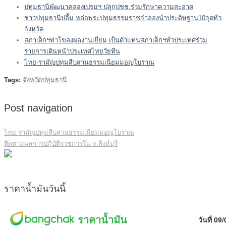
ปทุมธานีพัฒนาคลองเปรมฯ ปลุกปชช.ร่วมรักษาความสะอาด
ชาวปทุมธานีปลื้ม หล่อพระปทุมธรรมราชจำลองนำประดิษฐาน10จุดทั่ว
จังหวัด
สภาเด็กฯท่าโขลงผลงานเยี่ยม เป็นตัวแทนสภาเด็กฯทั่วประเทศร่วม
รายการเดินหน้าประเทศไทยวัยทีน
ไทย-รามัญปทุมสืบสานธรรมเนียมมอญโบราณ
Tags:
จังหวัดปทุมธานี
Post navigation
ไทย-รามัญปทุมสืบสานธรรมเนียมมอญโบราณ
ติดตามผลการปฎิบัติราชการใน จ.สิงห์บุรี
ราคาน้ำมันวันนี้