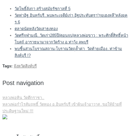
วัดโพธิ์ลังกา สร้างสมัยรัชกาลที่ 5
วัดท่าอิฐ อินทร์บุรี..พบพระเจดีย์เก่า อิฐประทับตรา“กุยเฮงหลี”หลังยุค
ร.6
ตลาดนัดหลังวัดเสาธงทอง
วัดศรีจุฬามณี..วัดเก่า285ปี(ตอนจบ)หลวงพ่อขาว : พระศักดิ์สิทธิ์หน้า
โบสถ์ อาราธนามาจากวัดร้าง อ.ท่าวุ้ง ลพบุรี
พบชิ้นส่วนโบราณสถาน-โบราณวัตถุล้ำค่า วัดท้ายเมือง..ท่าข้าม
สิงห์บุรี !?
Tags:
จังหวัดสิงห์บุรี
Post navigation
หลวงพ่อหิน วัดตึกราชา..
หลวงพ่อกำไรสัมฤทธิ์ วัดทอง อ.อินทร์บุรี เข้าฝันเจ้าอาวาส..ขอให้ย้ายที่
ประดิษฐานใหม่ !!!