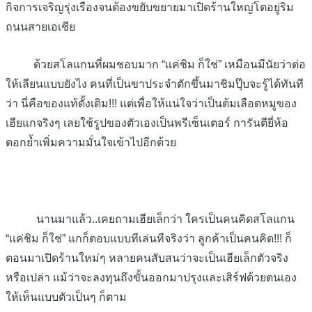
กิจการเจริญรุ่งเรืองจนต้องขยับขยายมาเปิดร้านใหญ่โตอยู่ริม
ถนนสายเอเชีย
ด้วยสโลแกนที่ผมชอบมาก “แค่ชิม ก็ใช่” เหมือนมีนัยว่าต่อ
ให้เลียนแบบยังไง คนที่เป็นขาประจำตักขึ้นมาชิมปุ๊บจะรู้ได้ทันที
ว่า นี่คือของแท้ดั้งเดิม!!! แต่เพื่อให้แน่ใจว่าเป็นต้มเลือดหมูของ
เฮียแกจริงๆ เลยใช้รูปของตัวเองเป็นพรีเซ็นเตอร์ การันตียี่ห้อ
ตอกย้ำเพิ่มความมั่นใจเข้าไปอีกด้วย
นานมาแล้ว..เคยถามเฮียเล็กว่า ใครเป็นคนคิดสโลแกน
“แค่ชิม ก็ใช่” แกก็ตอบแบบทีเล่นทีจริงว่า ลูกค้าเป็นคนคิด!!! ก็
ตอนมาเปิดร้านใหม่ๆ หลายคนสับสนว่าจะเป็นเฮียเล็กตัวจริง
หรือเปล่า แม้ว่าจะลงทุนถึงขั้นออกมาปรุงและเสิร์ฟด้วยตนเอง
ให้เห็นแบบตัวเป็นๆ ก็ตาม