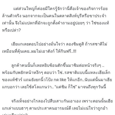
แต่ส่วนใหญ่ก็ค่อยมีใครรู้จักว่านี่คือเจ้าของกิจการร้อย
ล้านตัวจริง นอกจากจะเป็นคนในตลาดสิงห์บุรีหรือขาประจำ
เท่านั้น จึงไม่แปลกที่มักจะถูกตั้งคำถามอยู่บ่อยๆ ว่า ใช่ของแท้
หรือเปล่า?
เฮียแกเลยตอบไปอย่างมั่นใจว่า ลองชิมดูสิ ถ้ารสชาติไม่
เหมือนที่คุ้นเคย..ผมไม่เอาตังก์ ให้กินฟรี..!!!
ลูกค้าคนนั้นก็เลยหยิบช้อนตักขึ้นมาชิมต่อหน้าจริงๆ ..
พร้อมกับพยักหน้าหงึกๆ ตอบว่า ใช่..รสชาติแบบนี้แหละเฮียเล็ก
ของแท้ชัวร์ แถมยังยกนิ้วโป้ง กด like ให้แกอีก..นับแต่นั้นมาเฮีย
แกบอกว่า เลยใช้สโลแกนว่า.. “แค่ชิม ก็ใช่” มาจนถึงทุกวันนี้
จริงเท็จอย่างไรลองไปสืบเสาะกันเอาเอง เพราะตอนนั้นเฮีย
แกเล่าแบบฮาๆ ตามประสาคนอารมณ์ดี เลยไม่แน่ใจว่าถูกอำ