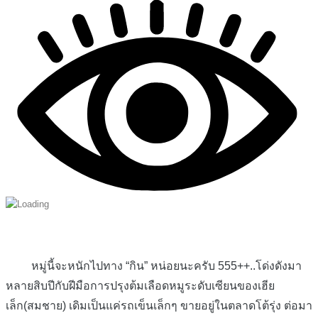
หมู่นี้จะหนักไปทาง “กิน” หน่อยนะครับ 555++..โด่งดังมา
หลายสิบปีกับฝีมือการปรุงต้มเลือดหมูระดับเซียนของเฮีย
เล็ก(สมชาย) เดิมเป็นแค่รถเข็นเล็กๆ ขายอยู่ในตลาดโต้รุ่ง ต่อมา