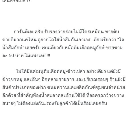
เล่นหรือเปล่า?
การันตีเลยครับ รับรองว่าอร่อยไม่มีใครเหมือน ขายดิบ
ขายดีมากแค่ไหน ดูจากโถใส่น้ำส้มกันเอาเอง ..ต้องเรียกว่า “โถ
น้ำส้มยักษ์” เลยครับ เช่นเดียวกับหม้อต้มเลือดหมูยักษ์ ขายชาม
ละ 50 บาท ไม่แพงเลย !!!
ไม่ใด้มีแค่เมนูต้มเลือดหมู-ข้าวเปล่า อย่างเดียว แต่ยังมี
ข้าวขาหมู และอื่นๆ อีกหลายรายการ และบริเวณรอบๆ ร้านยังมี
สินค้าประเภทของฝาก ขนมหวานและผลิตภัณฑ์ชุมชนจำหน่าย
อีกด้วย ที่สำคัญห้องน้ำสะอาดสะอ้านใช้ได้ ที่จอดรถกว้างขวาง
สบายๆ ไม่ต้องแย่งกัน..รองรับลูกค้าได้เป็นร้อยเลยครับ